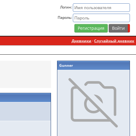
Логин:
Пароль:
Регистрация
Дневники
·
Случайный дневник
Gunner