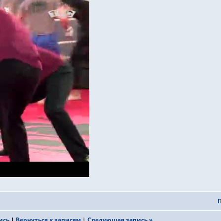
ись
|
Вернуться к записям
|
Следующая запись »