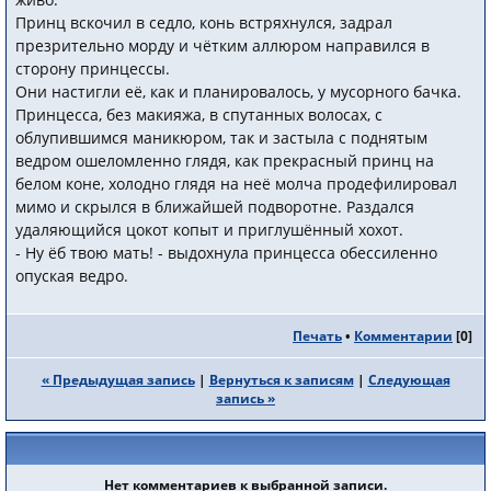
Принц вскочил в седло, конь встряхнулся, задрал
презрительно морду и чётким аллюром направился в
сторону принцессы.
Они настигли её, как и планировалось, у мусорного бачка.
Принцесса, без макияжа, в спутанных волосах, с
облупившимся маникюром, так и застыла с поднятым
ведром ошеломленно глядя, как прекрасный принц на
белом коне, холодно глядя на неё молча продефилировал
мимо и скрылся в ближайшей подворотне. Раздался
удаляющийся цокот копыт и приглушённый хохот.
- Ну ёб твою мать! - выдохнула принцесса обессиленно
опуская ведро.
Печать
•
Комментарии
[
0
]
« Предыдущая запись
|
Вернуться к записям
|
Следующая
запись »
Нет комментариев к выбранной записи.