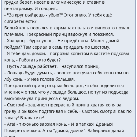
грудки берёт, несёт в алхимическую и ставит в
пентаграмму. И говорит...
- "За круг выйдешь - убью?" Этот знаю. У тебя ещё
сигареты есть?
Белый конь порылся в карманах пальто и виновато пожал
плечами. Прекрасный принц вздохнул и поёжился.
- Холодно, - буркнул он, - Не придёт она. Может домой
пойдем? Там сериал в семь тридцать по шестому.
- Я тебе дам, домой, - погрозил копытом в кастете подковы
конь, - Работать кто будет?
- Пусть лошадь работает, - насупился принц.
- Лошадь будут думать, - звонко постучал себя копытом по
лбу конь, - У неё голова большая.
Прекрасный принц открыл было рот, чтобы поделиться
мнением о том, что у лошади большое, но тут из подъезда
выскользнула принцесса с ведром.
- Смотри! - зашипел прекрасный принц хватая коня за
гриву и рывком подтягивая к себе, - Смотри, смотри! Как по
заказу! В халатике!
- Ага! - тихонько заржал конь, - И в тапках! Драных!
Помереть можно. А ты "домой, домой". Забирайся давай
живо.