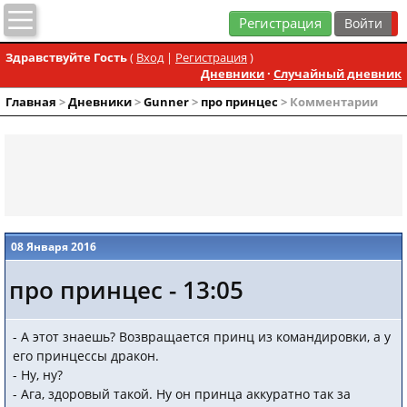
Регистрация
Здравствуйте Гость
(
Вход
|
Регистрация
)
Дневники
·
Случайный дневник
Главная
>
Дневники
>
Gunner
>
про принцес
> Комментарии
08 Января 2016
про принцес - 13:05
- А этот знаешь? Возвращается принц из командировки, а у
его принцессы дракон.
- Ну, ну?
- Ага, здоровый такой. Ну он принца аккуратно так за