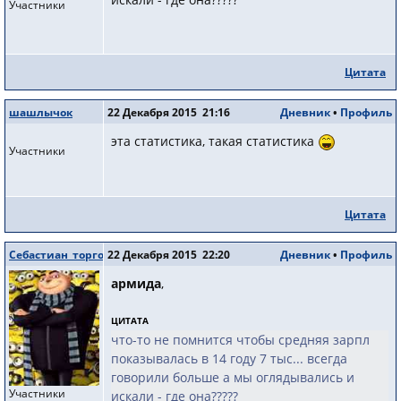
Участники
Цитата
шашлычок
22 Декабря 2015 21:16
Дневник
•
Профиль
эта статистика, такая статистика
Участники
Цитата
Себастиан_торговец
22 Декабря 2015 22:20
Дневник
•
Профиль
армида
,
ЦИТАТА
что-то не помнится чтобы средняя зарпл
показывалась в 14 году 7 тыс... всегда
говорили больше а мы оглядывались и
Участники
искали - где она?????