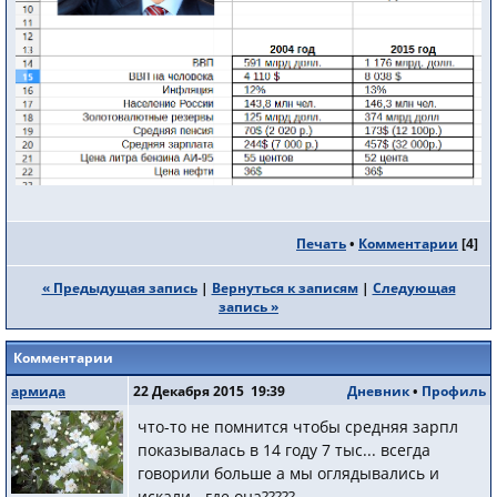
Печать
•
Комментарии
[
4
]
« Предыдущая запись
|
Вернуться к записям
|
Следующая
запись »
Комментарии
армида
22 Декабря 2015 19:39
Дневник
•
Профиль
что-то не помнится чтобы средняя зарпл
показывалась в 14 году 7 тыс... всегда
говорили больше а мы оглядывались и
искали - где она?????