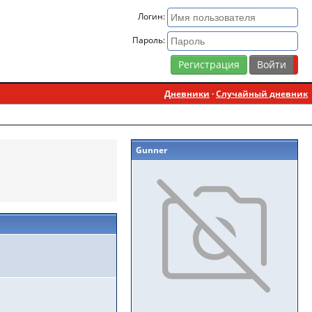
Логин:
Пароль:
Регистрация
Дневники
·
Случайный дневник
Gunner