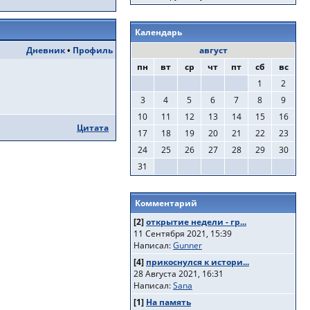
Календарь
Дневник
•
Профиль
август
пн
вт
ср
чт
пт
сб
вс
1
2
3
4
5
6
7
8
9
10
11
12
13
14
15
16
Цитата
17
18
19
20
21
22
23
24
25
26
27
28
29
30
31
Комментарий
[2]
открытие недели - гр...
11 Сентября 2021, 15:39
Написал:
Gunner
[4]
прикоснулся к истори...
28 Августа 2021, 16:31
Написал:
Sana
[1]
На память