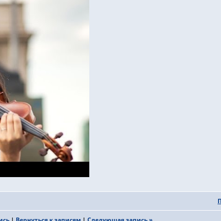
ись
|
Вернуться к записям
|
Следующая запись »