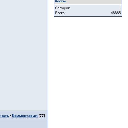
Хосты
Сегодня:
1
Всего:
48885
ечать
•
Комментарии
[
77
]