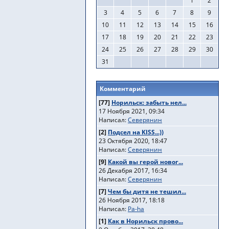
1
2
3
4
5
6
7
8
9
10
11
12
13
14
15
16
17
18
19
20
21
22
23
24
25
26
27
28
29
30
31
Комментарий
[77]
Норильск: забыть нел...
17 Ноября 2021, 09:34
Написал:
Северянин
[2]
Подсел на KISS...))
23 Октября 2020, 18:47
Написал:
Северянин
[9]
Какой вы герой новог...
26 Декабря 2017, 16:34
Написал:
Северянин
[7]
Чем бы дитя не тешил...
26 Ноября 2017, 18:18
Написал:
Pa-ha
[1]
Как в Норильск прово...