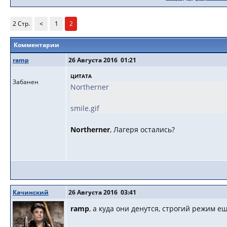
2 Стр.
<
1
2
Комментарии
ramp
26 Августа 2016 01:21
ЦИТАТА
Забанен
Northerner
smile.gif
Northerner
, Лагеря остались?
Качинский
26 Августа 2016 03:41
ramp
, а куда они денутся, строгий режим е