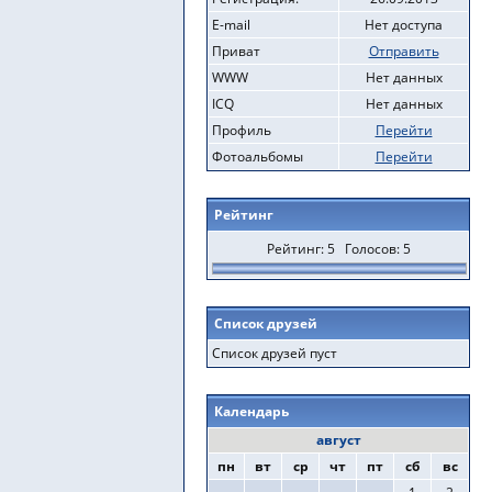
E-mail
Нет доступа
Приват
Отправить
WWW
Нет данных
ICQ
Нет данных
Профиль
Перейти
Фотоальбомы
Перейти
Рейтинг
Рейтинг: 5 Голосов: 5
Список друзей
Список друзей пуст
Календарь
август
пн
вт
ср
чт
пт
сб
вс