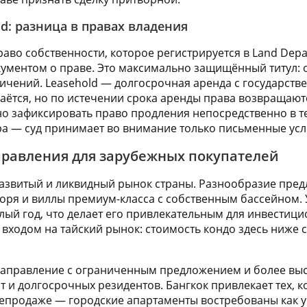
old: разница в правах владения
раво собственности, которое регистрируется в Land Dep
ументом о праве. Это максимально защищённый титул: о
ничений. Leasehold — долгосрочная аренда с государст
аётся, но по истечении срока аренды права возвращают
 зафиксировать право продления непосредственно в тек
а — суд принимает во внимание только письменные усл
равления для зарубежных покупателей
развитый и ликвидный рынок страны. Разнообразие пре
моря и виллы премиум-класса с собственным бассейном.
лый год, что делает его привлекательным для инвестиц
 входом на тайский рынок: стоимость кондо здесь ниже 
направление с ограниченным предложением и более выс
 и долгосрочных резидентов. Бангкок привлекает тех, к
епродаже — городские апартаменты востребованы как у э