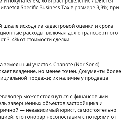
 и покупателем, хотя распределение является
ается Specific Business Tax в размере 3,3%; при
 шкале исходя из кадастровой оценки и срока
акционные расходы, включая долю трансфертного
т 3–4% от стоимости сделки.
а земельный участок. Chanote (Nor Sor 4) —
кает владение, но менее точен. Документы более
официальной продажи; их наличие у продавца
девелопер может столкнуться с финансовыми
фель завершённых объектов застройщика и
торичной — независимый юрист, самостоятельно
пцией: его гонорар несопоставим с потерями от