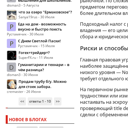
рыночной. По сложив
мышления для школьников.
disman3 - 5 Августа
предметом переговоро
что за озеро "Ермаковское"?
более длительном вл
Sanya19rus - 30 Июля
Подоходный налог с 
Еда на дом - возможность
Р
вкусно и быстро поесть
владения — его цели
Рустамячик - 30 Июля
сбора и юридическое
С Днем Светлой Пасхи!
Р
Рустамячик - 15 Июля
Риски и способ
Forex+трейдер=?
SuperFX.ru - 11 Июля
Главная правовая угр
Гуманитарии и технари – в
D
наиболее защищённый
чём разница?
низкого уровня — No
disman3 - 30 Июня
требует отдельного 
Продам трубу б/у. Можно
для стоек забора.
На первичном рынке 
cremaster - 26 Июня
трудностями или изм
<<
ответы 1 - 10
>>
настаивать на эскро
проверяющий title d
сделки с обременени
НОВОЕ В БЛОГАХ