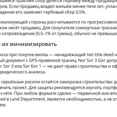
шейся практике сбор делится поровну между продавцом
в. Если продавец владел жильём менее пяти лет, уплачив
адении его заменяет гербовый сбор 0,5%.
реализующей стороны рассчитывается по прогрессивной
ком несёт продавец. Для покупателя совокупные транз
 сопровождение (0,5–1% от суммы), обычно не превышаю
ы их минимизировать
оза при покупке виллы — ненадлежащий тип title deed н
 документ с GPS-привязкой границ; Nor Sor 3 Gor допус
r Sor 3 или Sor Kor 1 — не дают права строительства и 
юридического анализа.
серьёзным риском остаётся заморозка строительства: 
енить проект. Для защиты рекомендуется изучить порт
у-счёте. При любом формате сделки — первичной или в
eed в Land Department, является необходимостью, а не о
ем.