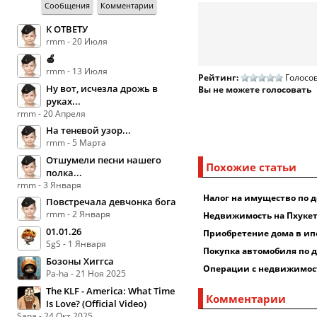
Сообщения
Комментарии
К ОТВЕТУ
rmm - 20 Июля
🍏
rmm - 13 Июля
Рейтинг:
Голосов
Ну вот, исчезла дрожь в
Вы не можете голосовать
руках...
rmm - 20 Апреля
На теневой узор...
rmm - 5 Марта
Отшумели песни нашего
Похожие статьи
полка...
rmm - 3 Января
Налог на имущество по 
Повстречала девчонка бога
rmm - 2 Января
Недвижимость на Пхукет
01.01.26
Приобретение дома в ип
SgS - 1 Января
Покупка автомобиля по д
Бозоны Хиггса
Операции с недвижимост
Pa-ha - 21 Ноя 2025
The KLF - America: What Time
Комментарии
Is Love? (Official Video)
Sana - 24 Окт 2025