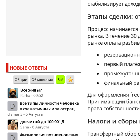
стабилизирует доход
Этапы сделки: о
Процесс начинается с
рынка. В течение 30
рынке оплата разбив
резервационны
первый платёж
НОВЫЕ ОТВЕТЫ
промежуточные
Общие
Объявления
Всё
финальный рас
Все живы?
Для оформления free
Pa-ha - 09:52
Принимающий банк вы
Все типы личности человека
D
права собственности
в схематичных иллюстрац
disman3 - 6 Августа
Налоги и сборы
досчитай до 100 001,5
Sana - 6 Августа
Трансфертный сбор с
Физиология возникновения
D