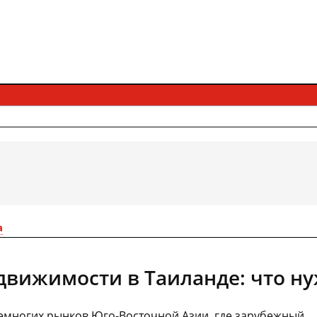
а
движимости в Таиланде: что ну
емногих рынков Юго-Восточной Азии, где зарубежный