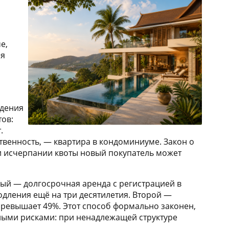
е,
ля
адения
ов:
.
венность, — квартира в кондоминиуме. Закон о
и исчерпании квоты новый покупатель может
рвый — долгосрочная аренда с регистрацией в
одления ещё на три десятилетия. Второй —
превышает 49%. Этот способ формально законен,
ными рисками: при ненадлежащей структуре