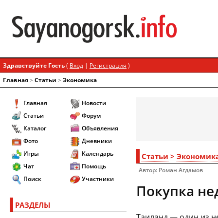
Здравствуйте Гость
(
Вход
|
Регистрация
)
Главная
>
Статьи
>
Экономика
Главная
Новости
Статьи
Форум
Каталог
Объявления
Фото
Дневники
Игры
Календарь
Статьи
>
Экономик
Чат
Помощь
Автор: Роман Агдамов
Поиск
Участники
Покупка не
РАЗДЕЛЫ
Таиланд — один из н