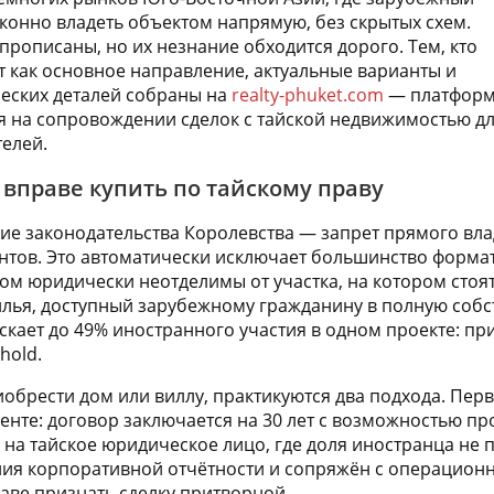
конно владеть объектом напрямую, без скрытых схем.
прописаны, но их незнание обходится дорого. Тем, кто
т как основное направление, актуальные варианты и
еских деталей собраны на
realty-phuket.com
— платформ
 на сопровождении сделок с тайской недвижимостью д
елей.
 вправе купить по тайскому праву
е законодательства Королевства — запрет прямого вл
нтов. Это автоматически исключает большинство формат
дом юридически неотделимы от участка, на котором стоят
лья, доступный зарубежному гражданину в полную собст
кает до 49% иностранного участия в одном проекте: пр
hold.
риобрести дом или виллу, практикуются два подхода. Пе
нте: договор заключается на 30 лет с возможностью пр
на тайское юридическое лицо, где доля иностранца не 
ния корпоративной отчётности и сопряжён с операцион
аве признать сделку притворной.