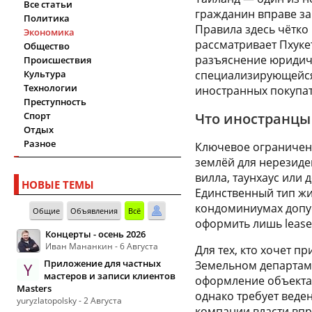
Все статьи
гражданин вправе за
Политика
Правила здесь чётко 
Экономика
рассматривает Пхуке
Общество
разъяснение юридич
Происшествия
Культура
специализирующейся
Технологии
иностранных покупат
Преступность
Спорт
Что иностранцы
Отдых
Разное
Ключевое ограничени
землёй для нерезиде
вилла, таунхаус или 
НОВЫЕ ТЕМЫ
Единственный тип жи
кондоминиумах допус
Общие
Объявления
Всё
оформить лишь lease
Концерты - осень 2026
Иван Мананкин - 6 Августа
Для тех, кто хочет п
Приложение для частных
Земельном департаме
Y
мастеров и записи клиентов
оформление объекта 
Masters
однако требует веде
yuryzlatopolsky - 2 Августа
компании власти впр