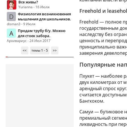
Все живы?
Yurianna - 16 Июля
Freehold и leaseh
Физиология возникновения
D
мышления для школьников.
Freehold — полное п
disman3 - 9 Июля
государственным док
Продам трубу б/у. Можно
А
наследству без огра
для стоек забора.
ценность и перепрод
Архивариус - 24 Июл 2017
принципиально важно
<<
темы 1 - 5
>>
заверения девелопер
Популярные нап
Пхукет — наиболее 
двух километрах от 
арендный спрос круг
считается доступным
Бангкоком.
Самуи — бутиковое 
премиальный сегмент
ликвидность при пер