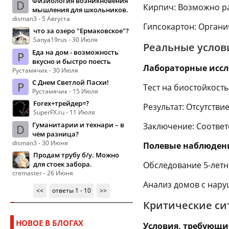
Физиология возникновения
D
Кирпич: Возможно р
мышления для школьников.
disman3 - 5 Августа
Гипсокартон: Орган
что за озеро "Ермаковское"?
Sanya19rus - 30 Июля
Реальные услов
Еда на дом - возможность
Р
вкусно и быстро поесть
Лабораторные иссл
Рустамячик - 30 Июля
С Днем Светлой Пасхи!
Р
Тест на биостойкост
Рустамячик - 15 Июля
Forex+трейдер=?
Результат: Отсутств
SuperFX.ru - 11 Июля
Гуманитарии и технари – в
Заключение: Соответ
D
чём разница?
disman3 - 30 Июня
Полевые наблюден
Продам трубу б/у. Можно
для стоек забора.
Обследование 5-летн
cremaster - 26 Июня
Анализ домов с нару
<<
ответы 1 - 10
>>
Критические си
НОВОЕ В БЛОГАХ
Условия, требующи