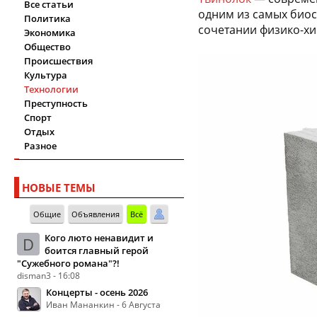
Все статьи
одним из самых биос
Политика
сочетании физико-хи
Экономика
Общество
Происшествия
Культура
Технологии
Преступность
Спорт
Отдых
Разное
НОВЫЕ ТЕМЫ
Общие
Объявления
Всё
Кого люто ненавидит и
D
боится главный герой
"Сужебного романа"?!
disman3 - 16:08
Концерты - осень 2026
Иван Мананкин - 6 Августа