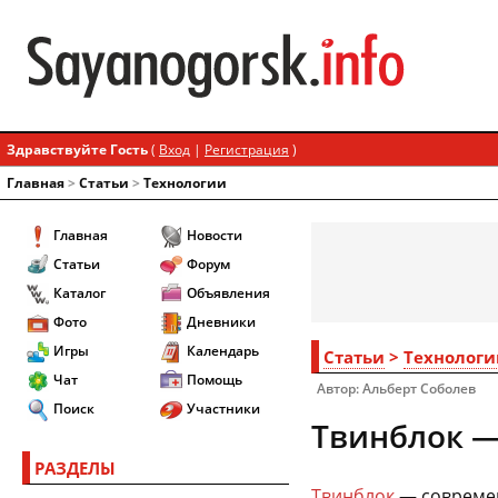
Здравствуйте Гость
(
Вход
|
Регистрация
)
Главная
>
Статьи
>
Технологии
Главная
Новости
Статьи
Форум
Каталог
Объявления
Фото
Дневники
Игры
Календарь
Статьи
>
Технологи
Чат
Помощь
Автор: Альберт Соболев
Поиск
Участники
Твинблок —
РАЗДЕЛЫ
Твинблок
— современ