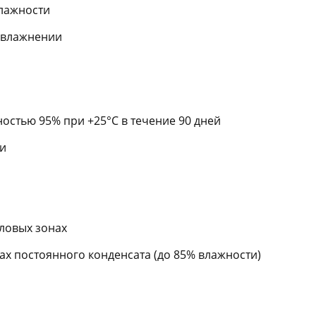
лажности
увлажнении
остью 95% при +25°C в течение 90 дней
ни
гловых зонах
х постоянного конденсата (до 85% влажности)