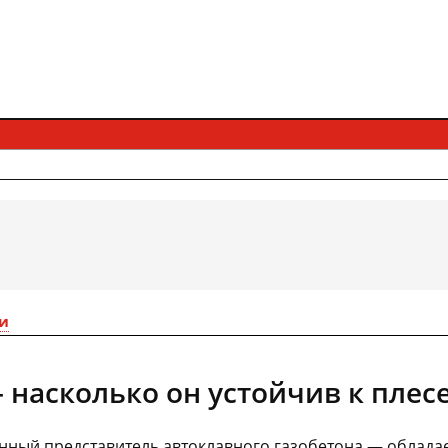
и
 насколько он устойчив к плесе
ный представитель автоклавного газобетона — обладае