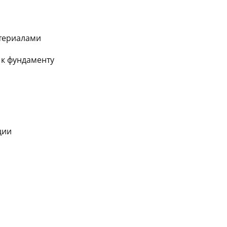
териалами
 к фундаменту
ции