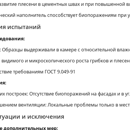
азвитие плесени в цементных швах и при повышенной в
ический наполнитель способствует биопоражениям при 
ия испытаний
едования:
ь: Образцы выдерживали в камере с относительной влажн
ие видимого и микроскопического роста грибков и плесе
ствие требованиям ГОСТ 9.049-91
ия:
их построек: Отсутствие биопоражений на фасадах и в у
шением вентиляции: Локальные проблемы только в места
туации и исключения
е дополнительных мер: