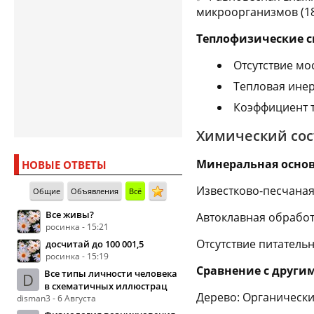
микроорганизмов (1
Теплофизические с
Отсутствие мо
Тепловая ине
Коэффициент т
Химический сос
Минеральная основ
НОВЫЕ ОТВЕТЫ
Известково-песчаная
Общие
Объявления
Всё
Все живы?
Автоклавная обработ
росинка - 15:21
Отсутствие питатель
досчитай до 100 001,5
росинка - 15:19
Сравнение с други
Все типы личности человека
D
в схематичных иллюстрац
Дерево: Органически
disman3 - 6 Августа