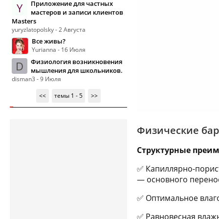
Приложение для частных
Y
мастеров и записи клиентов
Masters
yuryzlatopolsky - 2 Августа
Все живы?
Yurianna - 16 Июля
Физиология возникновения
D
мышления для школьников.
disman3 - 9 Июля
<<
темы 1 - 5
>>
Физические ба
Структурные преим
✅ Капиллярно-порист
— основного перено
✅ Оптимальное влаго
✅ Равновесная влажн