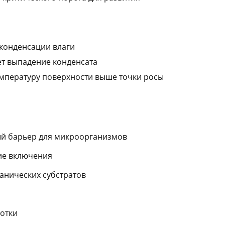
 конденсации влаги
т выпадение конденсата
температуру поверхности выше точки росы
ный барьер для микроорганизмов
ие включения
ганических субстратов
ботки