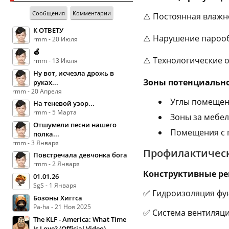
Сообщения
Комментарии
⚠️ Постоянная влажн
К ОТВЕТУ
⚠️ Нарушение пароо
rmm - 20 Июля
🍏
⚠️ Технологические 
rmm - 13 Июля
Ну вот, исчезла дрожь в
Зоны потенциально
руках...
rmm - 20 Апреля
Углы помещен
На теневой узор...
rmm - 5 Марта
Зоны за мебел
Отшумели песни нашего
Помещения с 
полка...
rmm - 3 Января
Профилактическ
Повстречала девчонка бога
rmm - 2 Января
Конструктивные р
01.01.26
SgS - 1 Января
✅ Гидроизоляция фун
Бозоны Хиггса
Pa-ha - 21 Ноя 2025
✅ Система вентиляци
The KLF - America: What Time
Is Love? (Official Video)