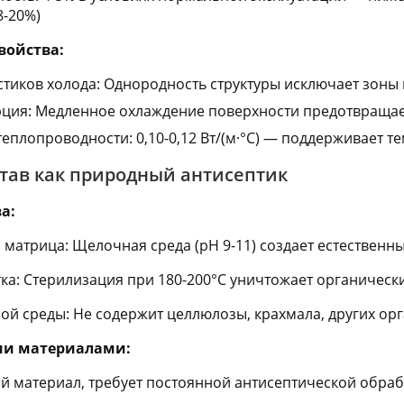
8-20%)
войства:
стиков холода: Однородность структуры исключает зоны
рция: Медленное охлаждение поверхности предотвращае
еплопроводности: 0,10-0,12 Вт/(м·°C) — поддерживает 
тав как природный антисептик
а:
 матрица: Щелочная среда (pH 9-11) создает естествен
ка: Стерилизация при 180-200°C уничтожает органическ
ной среды: Не содержит целлюлозы, крахмала, других ор
ми материалами:
й материал, требует постоянной антисептической обра