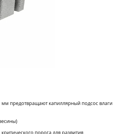
3 мм предотвращают капиллярный подсос влаги
весины)
 критического порога для развития