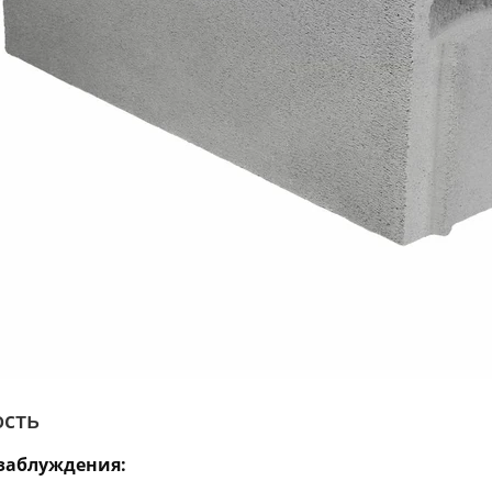
сть
заблуждения: