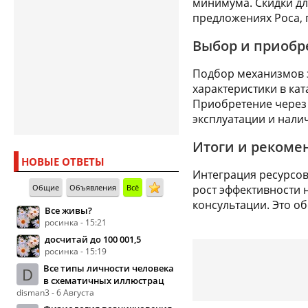
минимума. Скидки дл
предложениях Роса, 
Выбор и приобр
Подбор механизмов з
характеристики в ка
Приобретение через 
эксплуатации и нали
Итоги и рекоме
НОВЫЕ ОТВЕТЫ
Интеграция ресурсов
Общие
Объявления
Всё
рост эффективности 
консультации. Это о
Все живы?
росинка - 15:21
досчитай до 100 001,5
росинка - 15:19
Все типы личности человека
D
в схематичных иллюстрац
disman3 - 6 Августа