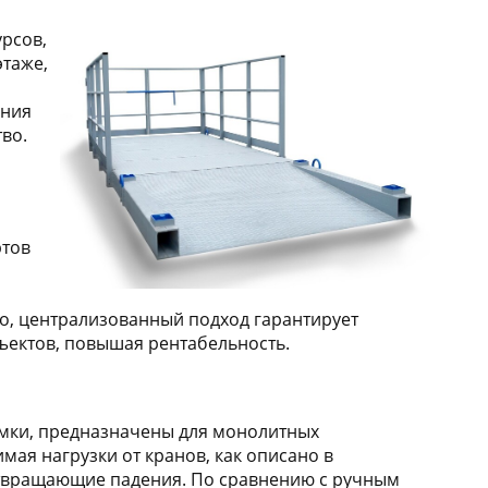
рсов,
этаже,
ания
тво.
ртов
го, централизованный подход гарантирует
бъектов, повышая рентабельность.
ёмки, предназначены для монолитных
мая нагрузки от кранов, как описано в
отвращающие падения. По сравнению с ручным