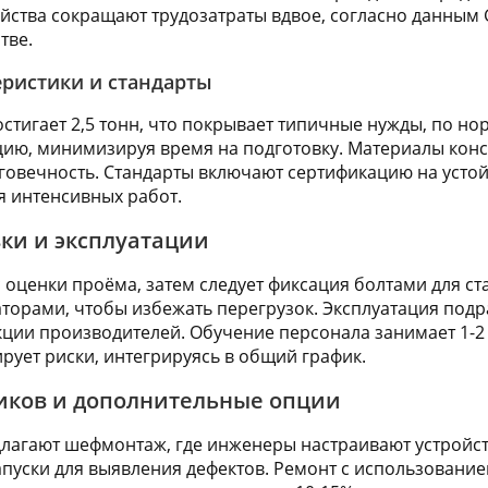
ойства сокращают трудозатраты вдвое, согласно данным 
тве.
ристики и стандарты
стигает 2,5 тонн, что покрывает типичные нужды, по н
ию, минимизируя время на подготовку. Материалы кон
овечность. Стандарты включают сертификацию на устой
я интенсивных работ.
вки и эксплуатации
 оценки проёма, затем следует фиксация болтами для ст
торами, чтобы избежать перегрузок. Эксплуатация подр
ции производителей. Обучение персонала занимает 1-2 д
ует риски, интегрируясь в общий график.
иков и дополнительные опции
агают шефмонтаж, где инженеры настраивают устройств
апуски для выявления дефектов. Ремонт с использование