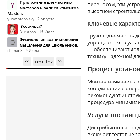
Приложение для частных
Y
переносом, эти устр
мастеров и записи клиентов
высотном строительс
Masters
yuryzlatopolsky - 2 Августа
Ключевые характе
Все живы?
Yurianna - 16 Июля
Грузоподъёмность до
Физиология возникновения
D
упрощают эксплуатац
мышления для школьников.
— обеспечивают долг
disman3 - 9 Июля
технику надёжной дл
<<
темы 1 - 5
>>
Процесс устано
Монтаж начинается с
координации с опера
рекомендуют инструк
процедура минимизир
Услуги поставщ
Дистрибьюторы предл
включает тестовые з