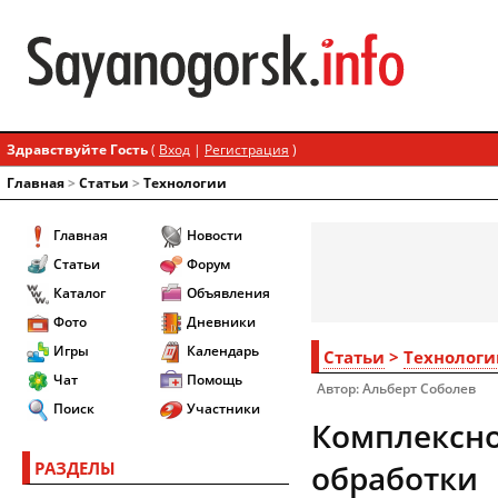
Здравствуйте Гость
(
Вход
|
Регистрация
)
Главная
>
Статьи
>
Технологии
Главная
Новости
Статьи
Форум
Каталог
Объявления
Фото
Дневники
Игры
Календарь
Статьи
>
Технологи
Чат
Помощь
Автор: Альберт Соболев
Поиск
Участники
Комплексно
РАЗДЕЛЫ
обработки