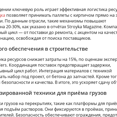
ении ключевую роль играет эффективная логистика ресу
дка
позволяет принимать паллеты с кирпичом прямо на 
и. По данным отрасли, такие механизмы повышают
а 20-30%, как указано в отчётах Stroyka Magazine. Комп
ый цикл — от поставки до ремонта, с акцентом на качес
нацию, освобождая от поиска поставщиков.
ого обеспечения в строительстве
ика ресурсов снижает затраты на 15%, по оценкам экспе
ilders. Координация поставок предотвращает задержки,
вный цикл работ. Интеграция материалов с техникой
ать набор под проект, от бетона до запчастей. Кроме то
безопасности и качества. В итоге, это ускоряет сдачу о
зированной техники для приёма грузов
 грузов на перекрытиях, такие как платформы для при
ая подъём растворов. Они фиксируются в проёмах, прини
дителей. Безопасность обеспечивают ограждения, пред