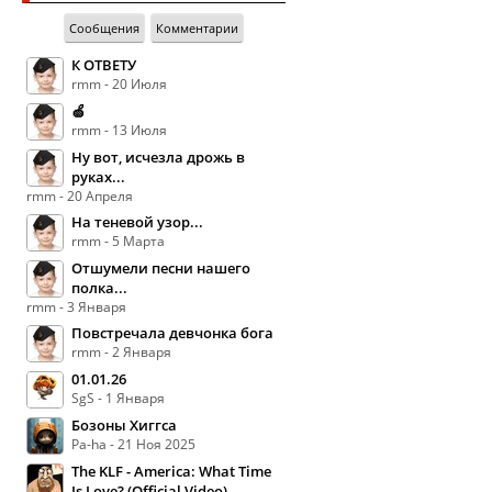
Сообщения
Комментарии
К ОТВЕТУ
rmm - 20 Июля
🍏
rmm - 13 Июля
Ну вот, исчезла дрожь в
руках...
rmm - 20 Апреля
На теневой узор...
rmm - 5 Марта
Отшумели песни нашего
полка...
rmm - 3 Января
Повстречала девчонка бога
rmm - 2 Января
01.01.26
SgS - 1 Января
Бозоны Хиггса
Pa-ha - 21 Ноя 2025
The KLF - America: What Time
Is Love? (Official Video)