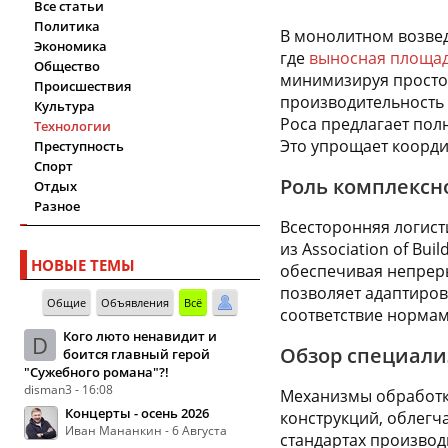
Все статьи
Политика
В монолитном возвед
Экономика
где
выносная площа
Общество
минимизируя просто
Происшествия
производительность н
Культура
Роса предлагает полн
Технологии
Это упрощает коорди
Преступность
Спорт
Роль комплексн
Отдых
Разное
Всесторонняя логист
из Association of Bu
НОВЫЕ ТЕМЫ
обеспечивая непреры
позволяет адаптиров
Общие
Объявления
Всё
соответствие нормам 
Кого люто ненавидит и
D
Обзор специали
боится главный герой
"Сужебного романа"?!
disman3 - 16:08
Механизмы обработки
Концерты - осень 2026
конструкций, облегч
Иван Мананкин - 6 Августа
стандартах произво