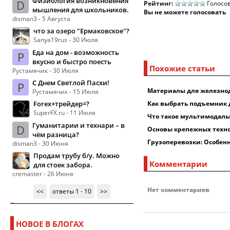
Физиология возникновения
D
Рейтинг:
Голосов
мышления для школьников.
Вы не можете голосовать
disman3 - 5 Августа
что за озеро "Ермаковское"?
Sanya19rus - 30 Июля
Еда на дом - возможность
Р
вкусно и быстро поесть
Похожие статьи
Рустамячик - 30 Июля
С Днем Светлой Пасхи!
Р
Материалы для железно
Рустамячик - 15 Июля
Forex+трейдер=?
Как выбрать подъемник 
SuperFX.ru - 11 Июля
Что такое мультимодаль
Гуманитарии и технари – в
D
Основы крепежных техн
чём разница?
Грузоперевозки: Особен
disman3 - 30 Июня
Продам трубу б/у. Можно
Комментарии
для стоек забора.
cremaster - 26 Июня
Нет комментариев
<<
ответы 1 - 10
>>
НОВОЕ В БЛОГАХ