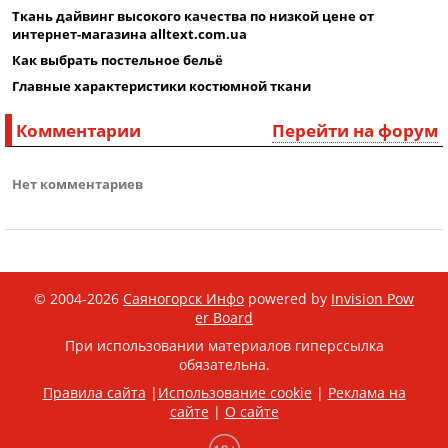
Ткань дайвинг высокого качества по низкой цене от
интернет-магазина alltext.com.ua
Как выбрать постельное бельё
Главные характеристики костюмной ткани
Комментарии
Перейти на форум
Нет комментариев
© 2004-2026
Саяногорск Инфо
powered by
Invision Pow
er Board
При использовании материалов гиперссылка
обязательна.
Правила сайта
|
Использование cookie
|
Реклама на
сайте
|
О сайте