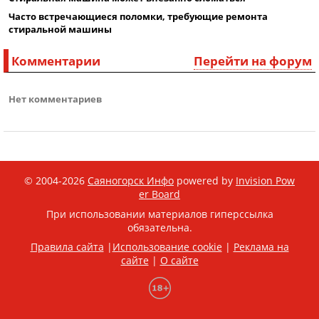
Часто встречающиеся поломки, требующие ремонта
стиральной машины
Комментарии
Перейти на форум
Нет комментариев
© 2004-2026
Саяногорск Инфо
powered by
Invision Pow
er Board
При использовании материалов гиперссылка
обязательна.
Правила сайта
|
Использование cookie
|
Реклама на
сайте
|
О сайте