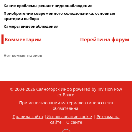
Какие проблемы решает видеонаблюдение
Приобретение современного холодильника: основные
критерии выбора
Камеры видеонаблюдения
Комментарии
Перейти на форум
Нет комментариев
© 2004-2026
Саяногорск Инфо
powered by
Invision Pow
er Board
При использовании материалов гиперссылка
обязательна.
Правила сайта
|
Использование cookie
|
Реклама на
сайте
|
О сайте