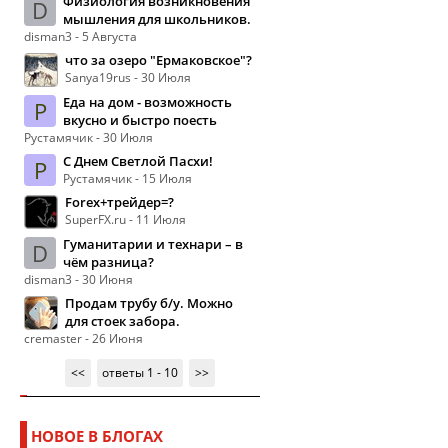
Физиология возникновения
D
мышления для школьников.
disman3 - 5 Августа
что за озеро "Ермаковское"?
Sanya19rus - 30 Июля
Еда на дом - возможность
Р
вкусно и быстро поесть
Рустамячик - 30 Июля
С Днем Светлой Пасхи!
Р
Рустамячик - 15 Июля
Forex+трейдер=?
SuperFX.ru - 11 Июля
Гуманитарии и технари – в
D
чём разница?
disman3 - 30 Июня
Продам трубу б/у. Можно
для стоек забора.
cremaster - 26 Июня
<<
ответы 1 - 10
>>
НОВОЕ В БЛОГАХ