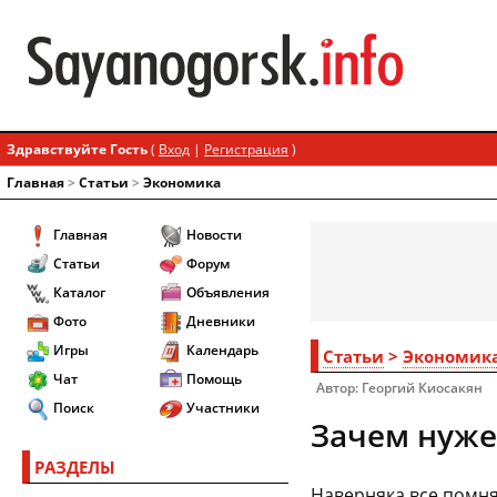
Здравствуйте Гость
(
Вход
|
Регистрация
)
Главная
>
Статьи
>
Экономика
Главная
Новости
Статьи
Форум
Каталог
Объявления
Фото
Дневники
Игры
Календарь
Статьи
>
Экономик
Чат
Помощь
Автор: Георгий Киосакян
Поиск
Участники
Зачем нуже
РАЗДЕЛЫ
Наверняка все помня