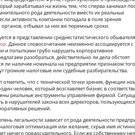
торый зарабатывал на жизнь тем, что сперва занимал по
мнительного рода деятельности вместо их реальных
 если активность компании попадала в поле зрения
органов, отбывал за них же тюремные сроки.
ется в представлении среднестатистического обывател
тор
. Данное словосочетание неизменно ассоциируется с
и и попытками грубо нарушить корпоративное
редлагаем разобраться, действительно ли дела обстоят
тся ли наличие номинала на предприятии признаком того
дут громкие налоговые или судебные разбирательства.
т отметить, что с технической точки зрения, функции но
один человек, который возглавляет бизнес в соответстви
ены реальные инструменты управления фирмой. Ситуаци
ь в нарушителей закона всех директоров, пользующихся
рпоративных решений.
тепень легальности зависит от рода деятельности предп
, налоговая оптимизация или желание, скрыв имя истинн
 нет ничего предосудительного. Если же собственнику н