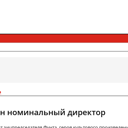
а
н номинальный директор
т зицпредседателя Фунта, героя культового произведен