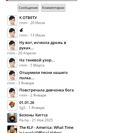
Сообщения
Комментарии
К ОТВЕТУ
rmm - 20 Июля
🍏
rmm - 13 Июля
Ну вот, исчезла дрожь в
руках...
rmm - 20 Апреля
На теневой узор...
rmm - 5 Марта
Отшумели песни нашего
полка...
rmm - 3 Января
Повстречала девчонка бога
rmm - 2 Января
01.01.26
SgS - 1 Января
Бозоны Хиггса
Pa-ha - 21 Ноя 2025
The KLF - America: What Time
Is Love? (Official Video)