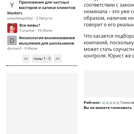
Приложение для частных
Y
соответствии с закон
мастеров и записи клиентов
номинала – это уже 
Masters
образом, наличие но
yuryzlatopolsky - 2 Августа
говорит о его реаль
Все живы?
Yurianna - 16 Июля
Что касается подбор
Физиология возникновения
D
компаний, поскольку
мышления для школьников.
disman3 - 9 Июля
может стать соучаст
контроля. Юрист же 
<<
темы 1 - 5
>>
Рейтинг:
Голосов
Вы не можете голосовать