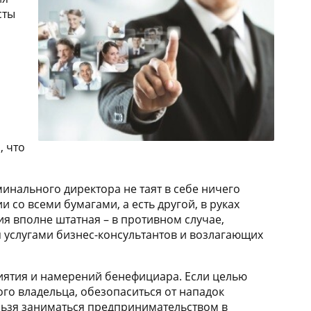
сты
я
, что
минального директора не таят в себе ничего
и со всеми бумагами, а есть другой, в руках
я вполне штатная – в противном случае,
 услугами бизнес-консультантов и возлагающих
риятия и намерений бенефициара. Если целью
ого владельца, обезопаситься от нападок
ельзя заниматься предпринимательством в