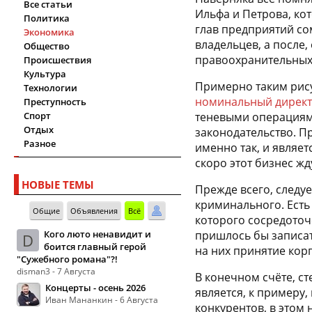
Все статьи
Ильфа и Петрова, ко
Политика
глав предприятий со
Экономика
владельцев, а после,
Общество
правоохранительных 
Происшествия
Культура
Примерно таким рису
Технологии
номинальный дирек
Преступность
Спорт
теневыми операциям
Отдых
законодательство. П
Разное
именно так, и являе
скоро этот бизнес ж
НОВЫЕ ТЕМЫ
Прежде всего, следуе
криминального. Есть 
Общие
Объявления
Всё
которого сосредоточ
Кого люто ненавидит и
пришлось бы записат
D
боится главный герой
на них принятие ко
"Сужебного романа"?!
disman3 - 7 Августа
В конечном счёте, с
Концерты - осень 2026
является, к примеру
Иван Мананкин - 6 Августа
конкурентов, в этом