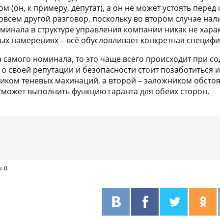
ом (он, к примеру, депутат), а он не может устоять пер
совсем другой разговор, поскольку во втором случае на
минала в структуре управления компании никак не харак
ных намерениях – всё обусловливает конкретная специфи
а самого номинала, то это чаще всего происходит при с
 о своей репутации и безопасности стоит позаботиться 
ником теневых махинаций, а второй – заложником обстоя
сможет выполнить функцию гаранта для обеих сторон.
: 0