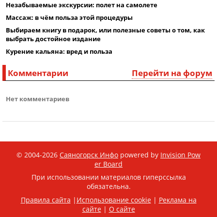
Незабываемые экскурсии: полет на самолете
Массаж: в чём польза этой процедуры
Выбираем книгу в подарок, или полезные советы о том, как
выбрать достойное издание
Курение кальяна: вред и польза
Комментарии
Перейти на форум
Нет комментариев
© 2004-2026
Саяногорск Инфо
powered by
Invision Pow
er Board
При использовании материалов гиперссылка
обязательна.
Правила сайта
|
Использование cookie
|
Реклама на
сайте
|
О сайте