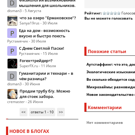
Физиология возникновения
D
мышления для школьников.
disman3 - 5 Августа
Рейтинг:
Голосов
что за озеро "Ермаковское"?
Вы не можете голосовать
Sanya19rus - 30 Июля
Еда на дом - возможность
Р
вкусно и быстро поесть
Рустамячик - 30 Июля
С Днем Светлой Пасхи!
Р
Похожие статьи
Рустамячик - 15 Июля
Forex+трейдер=?
Аутстаффинг: что это, до
SuperFX.ru - 11 Июля
Экологические изыскания
Гуманитарии и технари – в
D
чём разница?
Во сколько обходится со
disman3 - 30 Июня
Микрозаймы: разновидно
Продам трубу б/у. Можно
Новое законодательство 
для стоек забора.
cremaster - 26 Июня
Комментарии
<<
ответы 1 - 10
>>
Нет комментариев
НОВОЕ В БЛОГАХ