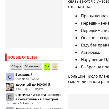
связываются с ужест
отвечать за:
Превышение ск
Передвижение 
Передвижение
Опасное вожд
Езду без прав
Автохлам;
НОВЫЕ ОТВЕТЫ
Нарушение ПД
Выброс на про
Общие
Объявления
Всё
Все живы?
G
Большое число плани
Gvinblade - 02:42
смогут ли власти реа
досчитай до 100 001,5
росинка - 7 Августа
Все типы личности человека
D
в схематичных иллюстрац
disman3 - 6 Августа