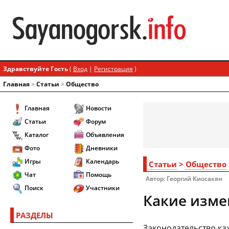
Здравствуйте Гость
(
Вход
|
Регистрация
)
Главная
>
Статьи
>
Общество
Главная
Новости
Статьи
Форум
Каталог
Объявления
Фото
Дневники
Игры
Календарь
Статьи
>
Общество
Чат
Помощь
Автор: Георгий Киосакян
Поиск
Участники
Какие изме
РАЗДЕЛЫ
Законодательство каж