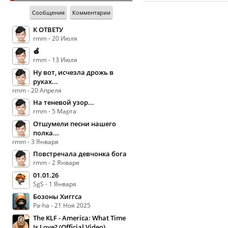
Сообщения
Комментарии
К ОТВЕТУ
rmm - 20 Июля
🍏
rmm - 13 Июля
Ну вот, исчезла дрожь в
руках...
rmm - 20 Апреля
На теневой узор...
rmm - 5 Марта
Отшумели песни нашего
полка...
rmm - 3 Января
Повстречала девчонка бога
rmm - 2 Января
01.01.26
SgS - 1 Января
Бозоны Хиггса
Pa-ha - 21 Ноя 2025
The KLF - America: What Time
Is Love? (Official Video)