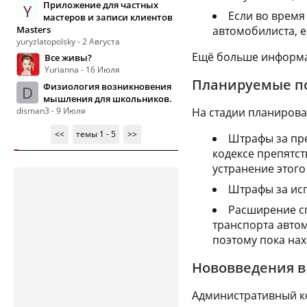
Приложение для частных
Y
Если во время
мастеров и записи клиентов
Masters
автомобилиста, 
yuryzlatopolsky - 2 Августа
Ещё больше информа
Все живы?
Yurianna - 16 Июля
Планируемые п
Физиология возникновения
D
мышления для школьников.
disman3 - 9 Июля
На стадии планирова
<<
темы 1 - 5
>>
Штрафы за пре
кодексе препятст
устранение этого
Штрафы за ис
Расширение с
транспорта авто
поэтому пока нах
Нововведения в
Административный ко