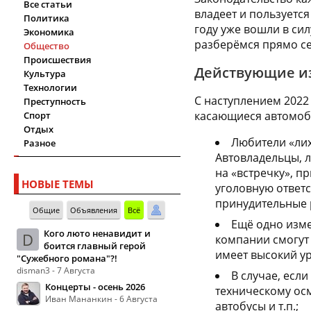
Все статьи
владеет и пользуетс
Политика
году уже вошли в сил
Экономика
разберёмся прямо се
Общество
Происшествия
Действующие из
Культура
Технологии
С наступлением 2022
Преступность
касающиеся автомоб
Спорт
Отдых
Любители «лих
Разное
Автовладельцы, 
на «встречку», 
НОВЫЕ ТЕМЫ
уголовную ответс
принудительные р
Общие
Объявления
Всё
Ещё одно изме
Кого люто ненавидит и
D
компании смогут
боится главный герой
имеет высокий ур
"Сужебного романа"?!
disman3 - 7 Августа
В случае, есл
Концерты - осень 2026
техническому осм
Иван Мананкин - 6 Августа
автобусы и т.п.;