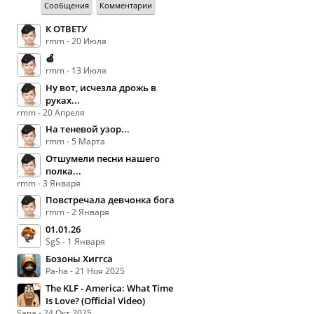
Сообщения
Комментарии
К ОТВЕТУ
rmm - 20 Июля
🍏
rmm - 13 Июля
Ну вот, исчезла дрожь в
руках...
rmm - 20 Апреля
На теневой узор...
rmm - 5 Марта
Отшумели песни нашего
полка...
rmm - 3 Января
Повстречала девчонка бога
rmm - 2 Января
01.01.26
SgS - 1 Января
Бозоны Хиггса
Pa-ha - 21 Ноя 2025
The KLF - America: What Time
Is Love? (Official Video)
Sana - 24 Окт 2025