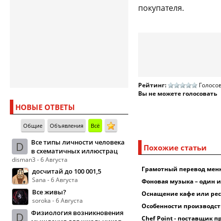
покупателя.
Рейтинг:
Голосов
Вы не можете голосовать
НОВЫЕ ОТВЕТЫ
Общие
Объявления
Всё
Все типы личности человека
D
Похожие статьи
в схематичных иллюстрац
disman3 - 6 Августа
Грамотный перевод мен
досчитай до 100 001,5
Sana - 6 Августа
Фоновая музыка – один 
Все живы?
Оснащение кафе или рес
soroka - 6 Августа
Особенности производст
Физиология возникновения
D
Chef Point - поставщик 