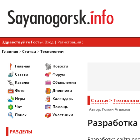
Здравствуйте Гость
(
Вход
|
Регистрация
)
Главная
>
Статьи
>
Технологии
Главная
Новости
Статьи
Форум
Каталог
Объявления
Фото
Дневники
Игры
Календарь
Статьи
>
Технологи
Чат
Помощь
Автор: Роман Агдамов
Поиск
Участники
Разработка 
РАЗДЕЛЫ
Разработка сайта ре