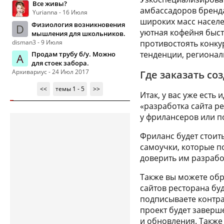
Все живы?
амбассадоров бренда
Yurianna - 16 Июля
широких масс населе
Физиология возникновения
D
уютная кофейня быст
мышления для школьников.
disman3 - 9 Июля
противостоять конкур
тенденции, региона
Продам трубу б/у. Можно
А
для стоек забора.
Архивариус - 24 Июл 2017
Где заказать со
<<
темы 1 - 5
>>
Итак, у вас уже есть
«разработка сайта р
у фрилансеров или п
Фриланс будет стоит
самоучки, которые п
доверить им разработ
Также вы можете обра
сайтов ресторана буд
подписываете контрак
проект будет заверше
и обновления. Также