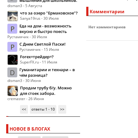
мышления для школьников.
disman3 - 5 Августа
Комментарии
что за озеро "Ермаковское"?
Sanya19rus - 30 Июля
Еда на дом - возможность
Р
Нет комментариев
вкусно и быстро поесть
Рустамячик - 30 Июля
С Днем Светлой Пасхи!
Р
Рустамячик - 15 Июля
Forex+трейдер=?
SuperFX.ru - 11 Июля
Гуманитарии и технари – в
D
чём разница?
disman3 - 30 Июня
Продам трубу б/у. Можно
для стоек забора.
cremaster - 26 Июня
<<
ответы 1 - 10
>>
НОВОЕ В БЛОГАХ