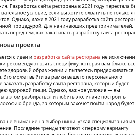
ия. Разработка сайта ресторана в 2021 году перестала
зательное условие, если вы хотите охватить не только л
тов. Однако, даже в 2021 году разработка сайта рестор
енной процедурой. Для начинающих предпринимателей,
ать перед тем, как заказывать разработку сайта рестора
нова проекта
ется с идеи и
разработка сайта ресторана
не исключени
и рекомендуют взять специфику, которая вам ближе все
ете здоровый образ жизни и пытаетесь придерживаться
. Это может выйти за рамки вашего персонального
 заказать разработку сайта ресторана, который будет
дею здоровой пищи. Однако, важное условие — вы
ы в этом разбираться и любить это, иначе построить
ософию бренда, за которым захочет пойти народ будет
ваше внимание на выбор ниши: узкая специализация и
ение. Последние тренды тяготеют к первому варианту.
нные заведения пользуются большим спросом, легче на