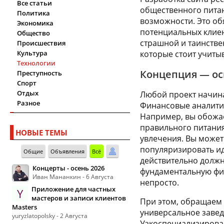
Все статьи
общественного питан
Политика
возможности. Это обя
Экономика
потенциальных клиен
Общество
страшной и таинств
Происшествия
Культура
которые стоит учитыв
Технологии
Концепция — ос
Преступность
Спорт
Отдых
Любой проект начина
Разное
Финансовые аналитик
Например, вы обожа
правильного питания
НОВЫЕ ТЕМЫ
увлечения. Вы можете
популяризировать и
Общие
Объявления
Всё
действительно должн
Концерты - осень 2026
фундаментальную фил
Иван Мананкин - 6 Августа
непросто.
Приложение для частных
Y
мастеров и записи клиентов
При этом, обращаем 
Masters
универсальное завед
yuryzlatopolsky - 2 Августа
Узкоспециализирова