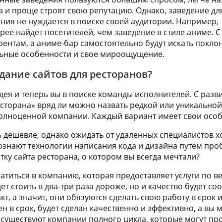
 и проще строят свою репутацию. Однако, заведение дл
ния не нуждается в поиске своей аудитории. Например,
рее найдет посетителей, чем заведение в стиле аниме. 
ентам, а аниме-бар самостоятельно будут искать поклон
льные особенности и свое мироощущение.
здание сайтов для ресторанов?
 идея и теперь вы в поиске команды исполнителей. С ра
есторана» вряд ли можно назвать редкой или уникальной
олноценной компании. Каждый вариант имеет свои особ
ь дешевле, однако ожидать от удаленных специалистов х
ознают технологии написания кода и дизайна путем проб
ку сайта ресторана, о котором вы всегда мечтали?
титься в компанию, которая предоставляет услуги по ве
ет стоить в два-три раза дороже, но и качество будет с
т, а значит, они обязуются сделать свою работу в срок и 
н в срок, будет сделан качественно и эффективно, а вы
 существуют компании полного цикла, которые могут про