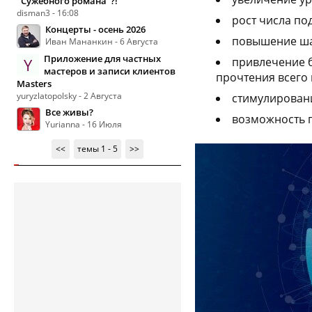
"Сужебного романа"?!
disman3 - 16:08
рост числа по
Концерты - осень 2026
повышение шан
Иван Мананкин - 6 Августа
Приложение для частных
Y
привлечение б
мастеров и записи клиентов
прочтения всего 
Masters
yuryzlatopolsky - 2 Августа
стимулировани
Все живы?
возможность 
Yurianna - 16 Июля
<<
темы 1 - 5
>>