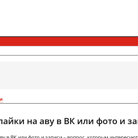
и
лайки на аву в ВК или фото и з
аву в ВК или фото и записи – вопрос, которым интересу