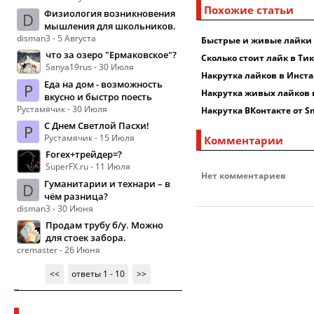
Похожие статьи
Физиология возникновения
D
мышления для школьников.
disman3 - 5 Августа
Быстрые и живые лайки в
что за озеро "Ермаковское"?
Сколько стоит лайк в Тик
Sanya19rus - 30 Июля
Накрутка лайков в Инста
Еда на дом - возможность
Р
Накрутка живых лайков в
вкусно и быстро поесть
Рустамячик - 30 Июля
Накрутка ВКонтакте от S
С Днем Светлой Пасхи!
Р
Рустамячик - 15 Июля
Комментарии
Forex+трейдер=?
SuperFX.ru - 11 Июля
Нет комментариев
Гуманитарии и технари – в
D
чём разница?
disman3 - 30 Июня
Продам трубу б/у. Можно
для стоек забора.
cremaster - 26 Июня
<<
ответы 1 - 10
>>