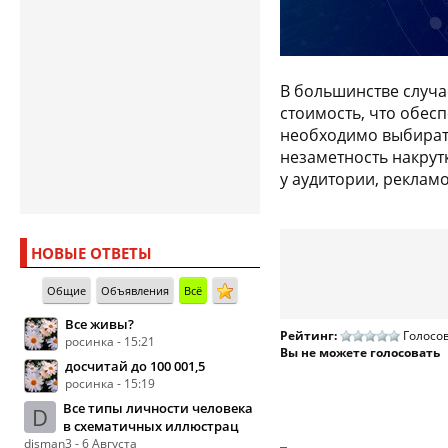
В большинстве случа
стоимость, что обес
необходимо выбирать
незаметность накрут
у аудитории, реклам
НОВЫЕ ОТВЕТЫ
Общие
Объявления
Всё
Все живы?
Рейтинг:
Голосов
росинка - 15:21
Вы не можете голосовать
досчитай до 100 001,5
росинка - 15:19
Все типы личности человека
D
в схематичных иллюстрац
disman3 - 6 Августа