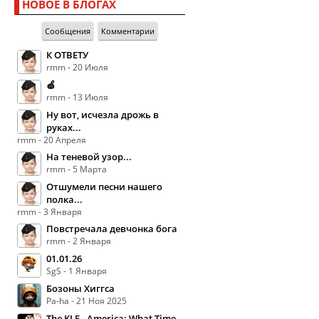
НОВОЕ В БЛОГАХ
Сообщения
Комментарии
К ОТВЕТУ
rmm - 20 Июля
🍏
rmm - 13 Июля
Ну вот, исчезла дрожь в
руках...
rmm - 20 Апреля
На теневой узор...
rmm - 5 Марта
Отшумели песни нашего
полка...
rmm - 3 Января
Повстречала девчонка бога
rmm - 2 Января
01.01.26
SgS - 1 Января
Бозоны Хиггса
Pa-ha - 21 Ноя 2025
The KLF - America: What Time