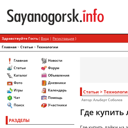
Здравствуйте Гость
(
Вход
|
Регистрация
)
Главная
>
Статьи
>
Технологии
Главная
Новости
Статьи
Форум
Каталог
Объявления
Фото
Дневники
Игры
Календарь
Статьи
>
Технологи
Чат
Помощь
Автор: Альберт Соболев
Поиск
Участники
Где купить 
РАЗДЕЛЫ
Где купить лайки на 