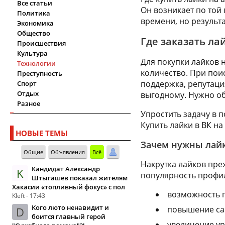
Все статьи
Он возникает по той
Политика
времени, но результ
Экономика
Общество
Где заказать л
Происшествия
Культура
Для покупки лайков 
Технологии
количество. При поис
Преступность
поддержка, репутаци
Спорт
Отдых
выгодному. Нужно об
Разное
Упростить задачу в п
Купить лайки в ВК на
НОВЫЕ ТЕМЫ
Зачем нужны лайк
Общие
Объявления
Всё
Накрутка лайков пре
Кандидат Александр
K
популярность профил
Штыгашев показал жителям
Хакасии «топливный фокус» с пол
возможность п
Kleft - 17:43
Кого люто ненавидит и
повышение са
D
боится главный герой
увеличение ур