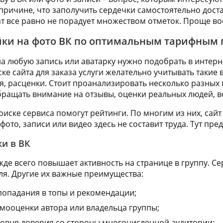
 причине, что заполучить сердечки самостоятельно дост
ат все равно не порадует множеством отметок. Проще в
айки на фото ВК по оптимальным тарифным
на любую запись или аватарку нужно подобрать в интерн
ке сайта для заказа услуги желательно учитывать такие
я, расценки. Стоит проанализировать несколько разных
ращать внимание на отзывы, оценки реальных людей, в
оиске сервиса помогут рейтинги. По многим из них, сай
 фото, записи или видео здесь не составит труда. Тут пр
и в ВК
жде всего повышает активность на странице в группу. С
я. Другие их важные преимущества:
опадания в топы и рекомендации;
мооценки автора или владельца группы;
овня доверия со стороны многочисленной аудитории;