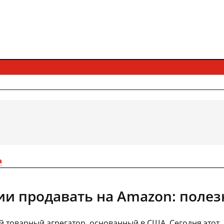
а
сии продавать на Amazon: поле
 товарный агрегатор, основанный в США. Сегодня этот