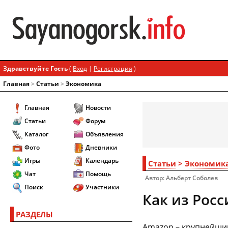
Здравствуйте Гость
(
Вход
|
Регистрация
)
Главная
>
Статьи
>
Экономика
Главная
Новости
Статьи
Форум
Каталог
Объявления
Фото
Дневники
Игры
Календарь
Статьи
>
Экономик
Чат
Помощь
Автор: Альберт Соболев
Поиск
Участники
Как из Рос
РАЗДЕЛЫ
Amazon – крупнейший