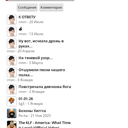
Сообщения
Комментарии
К ОТВЕТУ
rmm - 20 Июля
🍏
rmm - 13 Июля
Ну вот, исчезла дрожь в
руках...
rmm - 20 Апреля
На теневой узор...
rmm - 5 Марта
Отшумели песни нашего
полка...
rmm - 3 Января
Повстречала девчонка бога
rmm - 2 Января
01.01.26
SgS - 1 Января
Бозоны Хиггса
Pa-ha - 21 Ноя 2025
The KLF - America: What Time
Is Love? (Official Video)