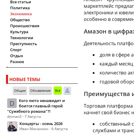
Все статьи
маркетплейс предлага
Политика
электроники и ювел
Экономика
особенно в современ
Общество
Происшествия
Амазон в цифра
Культура
Технологии
Деятельность платф
Преступность
Спорт
доля в сфере
Отдых
Разное
каждый месяц 
количество ак
НОВЫЕ ТЕМЫ
годовой оборот
Общие
Объявления
Всё
Преимущества и
Кого люто ненавидит и
D
Торговая платформа
боится главный герой
"Сужебного романа"?!
начнет свой бизнес н
disman3 - 7 Августа
собственный с
Концерты - осень 2026
Иван Мананкин - 6 Августа
службами и тран