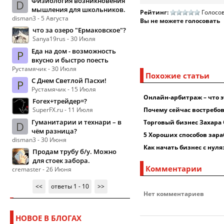
Физиология возникновения
D
мышления для школьников.
Рейтинг:
Голосов
disman3 - 5 Августа
Вы не можете голосовать
что за озеро "Ермаковское"?
Sanya19rus - 30 Июля
Еда на дом - возможность
Р
вкусно и быстро поесть
Рустамячик - 30 Июля
Похожие статьи
С Днем Светлой Пасхи!
Р
Рустамячик - 15 Июля
Онлайн-арбитраж – что э
Forex+трейдер=?
SuperFX.ru - 11 Июля
Почему сейчас востребо
Гуманитарии и технари – в
Торговый бизнес Захара
D
чём разница?
5 Хороших способов зара
disman3 - 30 Июня
Как начать бизнес с нул
Продам трубу б/у. Можно
для стоек забора.
Комментарии
cremaster - 26 Июня
<<
ответы 1 - 10
>>
Нет комментариев
НОВОЕ В БЛОГАХ