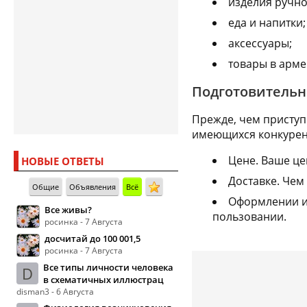
изделия ручно
еда и напитки;
аксессуары;
товары в арме
Подготовительн
Прежде, чем приступ
имеющихся конкурент
Цене. Ваше це
НОВЫЕ ОТВЕТЫ
Доставке. Чем
Общие
Объявления
Всё
Оформлении и 
Все живы?
пользовании.
росинка - 7 Августа
досчитай до 100 001,5
росинка - 7 Августа
Все типы личности человека
D
в схематичных иллюстрац
disman3 - 6 Августа