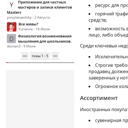
Приложение для частных
Y
ресурс для пр
мастеров и записи клиентов
Masters
горячий трафи
yuryzlatopolsky - 2 Августа
средств;
Все живы?
возможность в
Yurianna - 16 Июля
лицо, либо объе
Физиология возникновения
D
мышления для школьников.
Среди ключевых нед
disman3 - 9 Июля
<<
темы 1 - 5
>>
Исключительно
Строгие требо
продавец должен 
заверенных у нот
Огромное коли
Ассортимент
Иностранных покупат
сувенирная пр