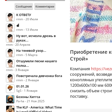
Сообщения
Комментарии
К ОТВЕТУ
rmm - 20 Июля
🍏
rmm - 13 Июля
Ну вот, исчезла дрожь в
руках...
rmm - 20 Апреля
На теневой узор...
Приобретение ко
rmm - 5 Марта
Строй»
Отшумели песни нашего
полка...
Компания
https://vez
rmm - 3 Января
сооружений, возведе
Повстречала девчонка бога
конопляных утеплите
rmm - 2 Января
1200х600х100 мм 60
01.01.26
снизить объем строи
SgS - 1 Января
поставку.
Бозоны Хиггса
Pa-ha - 21 Ноя 2025
The KLF - America: What Time
Is Love? (Official Video)