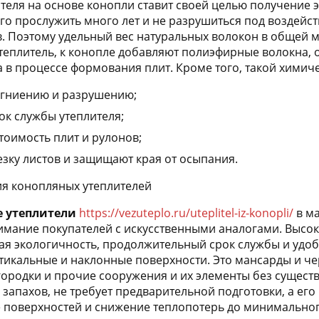
теля на основе конопли ставит своей целью получение 
го прослужить много лет и не разрушиться под воздейс
. Поэтому удельный вес натуральных волокон в общей ма
теплитель, к конопле добавляют полиэфирные волокна,
 в процессе формования плит. Кроме того, такой химиче
 гниению и разрушению;
ок службы утеплителя;
тоимость плит и рулонов;
зку листов и защищают края от осыпания.
я конопляных утеплителей
 утеплители
https://vezuteplo.ru/uteplitel-iz-konopli/
в ма
имание покупателей с искусственными аналогами. Высок
ая экологичность, продолжительный срок службы и удо
тикальные и наклонные поверхности. Это мансарды и чер
родки и прочие сооружения и их элементы без существе
 запахов, не требует предварительной подготовки, а ег
 поверхностей и снижение теплопотерь до минимальног