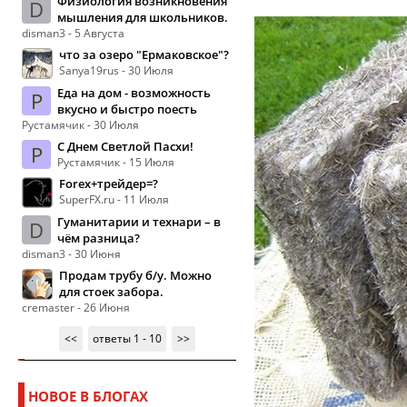
Физиология возникновения
D
мышления для школьников.
disman3 - 5 Августа
что за озеро "Ермаковское"?
Sanya19rus - 30 Июля
Еда на дом - возможность
Р
вкусно и быстро поесть
Рустамячик - 30 Июля
С Днем Светлой Пасхи!
Р
Рустамячик - 15 Июля
Forex+трейдер=?
SuperFX.ru - 11 Июля
Гуманитарии и технари – в
D
чём разница?
disman3 - 30 Июня
Продам трубу б/у. Можно
для стоек забора.
cremaster - 26 Июня
<<
ответы 1 - 10
>>
НОВОЕ В БЛОГАХ