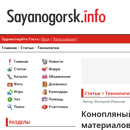
Здравствуйте Гость
(
Вход
|
Регистрация
)
Главная
>
Статьи
>
Технологии
Главная
Новости
Статьи
Форум
Каталог
Объявления
Фото
Дневники
Игры
Календарь
Статьи
>
Технологи
Чат
Помощь
Автор: Валерий Ивашов
Поиск
Участники
Конопляный
РАЗДЕЛЫ
материалов