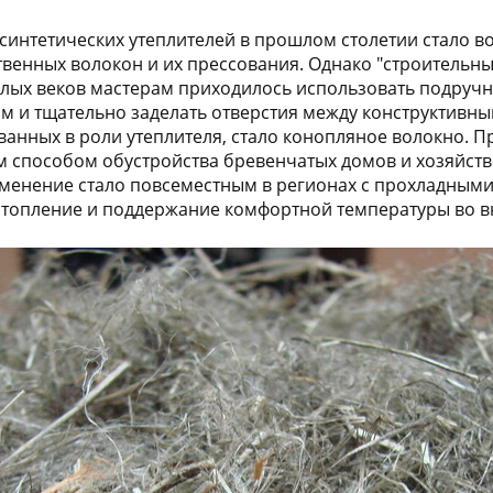
синтетических утеплителей в прошлом столетии стало 
твенных волокон и их прессования. Однако "строительны
ых веков мастерам приходилось использовать подручн
 и тщательно заделать отверстия между конструктивн
ванных в роли утеплителя, стало конопляное волокно. П
 способом обустройства бревенчатых домов и хозяйств
именение стало повсеместным в регионах с прохладным
отопление и поддержание комфортной температуры во 