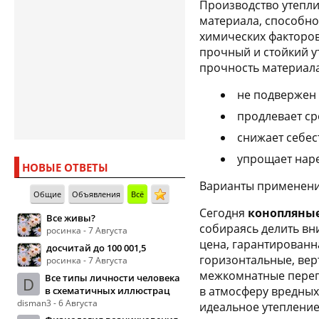
Производство утепли
материала, способно
химических факторов
прочный и стойкий у
прочность материала
не подвержен
продлевает ср
снижает себес
упрощает наре
НОВЫЕ ОТВЕТЫ
Варианты применени
Общие
Объявления
Всё
Сегодня
конопляные
Все живы?
собираясь делить вн
росинка - 7 Августа
цена, гарантированн
досчитай до 100 001,5
горизонтальные, вер
росинка - 7 Августа
межкомнатные перего
Все типы личности человека
D
в атмосферу вредных
в схематичных иллюстрац
disman3 - 6 Августа
идеальное утепление