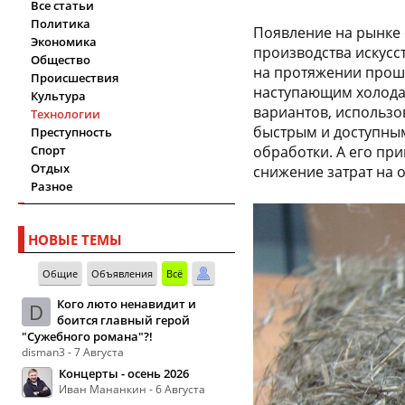
Все статьи
Политика
Появление на рынке 
Экономика
производства искусс
Общество
на протяжении прошл
Происшествия
наступающим холодам
Культура
вариантов, использо
Технологии
быстрым и доступным
Преступность
Спорт
обработки. А его пр
Отдых
снижение затрат на 
Разное
НОВЫЕ ТЕМЫ
Общие
Объявления
Всё
Кого люто ненавидит и
D
боится главный герой
"Сужебного романа"?!
disman3 - 7 Августа
Концерты - осень 2026
Иван Мананкин - 6 Августа