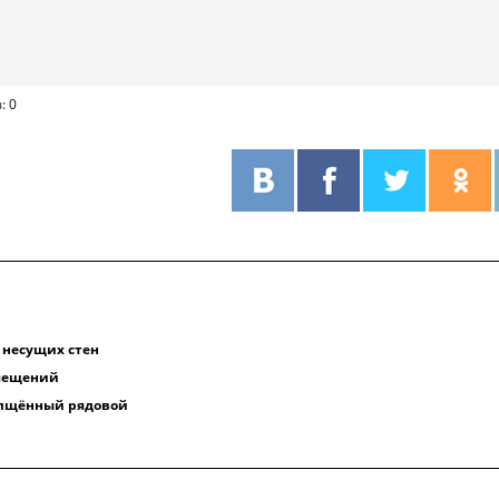
: 0
и
 несущих стен
мещений
лщённый рядовой