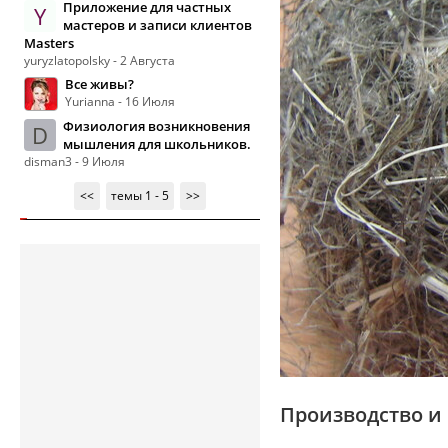
Приложение для частных
Y
мастеров и записи клиентов
Masters
yuryzlatopolsky - 2 Августа
Все живы?
Yurianna - 16 Июля
Физиология возникновения
D
мышления для школьников.
disman3 - 9 Июля
<<
темы 1 - 5
>>
Производство и