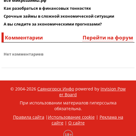
Все Микрозаймы.рф
Как разобраться в финансовых тонкостях
Срочные займы в сложной экономической ситуации
А вы следите за экономическими прогнозами?
Комментарии
Перейти на форум
Нет комментариев
© 2004-2026
Саяногорск Инфо
powered by
Invision Pow
er Board
При использовании материалов гиперссылка
обязательна.
Правила сайта
|
Использование cookie
|
Реклама на
сайте
|
О сайте