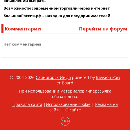
объявлений выбрать
Возможности современной торговли через интернет
БольшаяРоссия.рф – находка для предпринимателей
Комментарии
Перейти на форум
Нет комментариев
© 2004-2026
Саяногорск Инфо
powered by
Invision Pow
er Board
При использовании материалов гиперссылка
обязательна.
Правила сайта
|
Использование cookie
|
Реклама на
сайте
|
О сайте