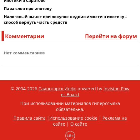
ипотеки в Саратове
Пара слов про ипотеку
Налоговый вычет при покупке недвижимости в ипотеку –
способ вернуть часть средств
Комментарии
Перейти на форум
Нет комментариев
© 2004-2026
Саяногорск Инфо
powered by
Invision Pow
er Board
При использовании материалов гиперссылка
обязательна.
Правила сайта
|
Использование cookie
|
Реклама на
сайте
|
О сайте