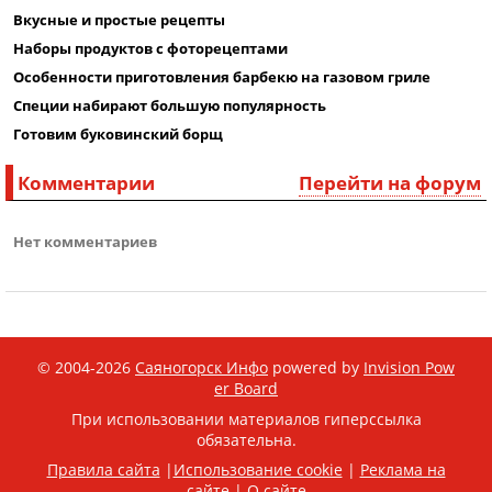
Вкусные и простые рецепты
Наборы продуктов с фоторецептами
Особенности приготовления барбекю на газовом гриле
Специи набирают большую популярность
Готовим буковинский борщ
Комментарии
Перейти на форум
Нет комментариев
© 2004-2026
Саяногорск Инфо
powered by
Invision Pow
er Board
При использовании материалов гиперссылка
обязательна.
Правила сайта
|
Использование cookie
|
Реклама на
сайте
|
О сайте