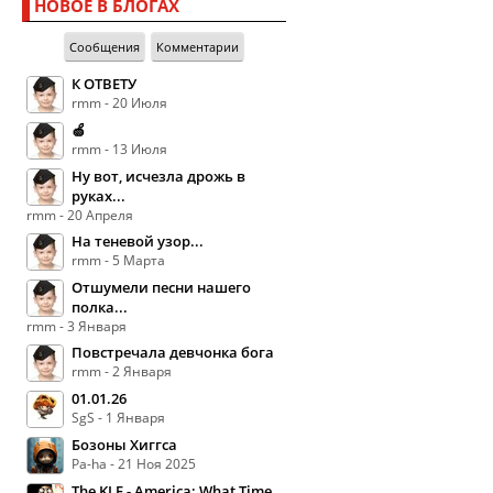
НОВОЕ В БЛОГАХ
Сообщения
Комментарии
К ОТВЕТУ
rmm - 20 Июля
🍏
rmm - 13 Июля
Ну вот, исчезла дрожь в
руках...
rmm - 20 Апреля
На теневой узор...
rmm - 5 Марта
Отшумели песни нашего
полка...
rmm - 3 Января
Повстречала девчонка бога
rmm - 2 Января
01.01.26
SgS - 1 Января
Бозоны Хиггса
Pa-ha - 21 Ноя 2025
The KLF - America: What Time