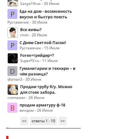
Sanya19rus - 30 Июля
Еда на дом - возможность
Р
вкусно и быстро поесть
Рустамячик - 30 Июля
Все живы?
rmm - 20 Июля
С Днем Светлой Пасхи!
Р
Рустамячик - 15 Июля
Forex+трейдер=?
SuperFX.ru - 11 Июля
Гуманитарии и технари – в
D
чём разница?
disman3 - 30 Июня
Продам трубу б/у. Можно
для стоек забора.
cremaster - 26 Июня
продам арматуру ф-18
В
виндом - 26 Июня
<<
ответы 1 - 10
>>