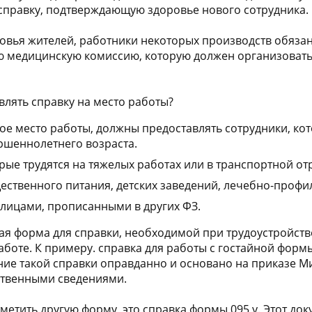
справку, подтверждающую здоровье нового сотрудника.
овья жителей, работники некоторых производств обяза
ю медицинскую комиссию, которую должен организоват
влять справку на место работы?
ое место работы, должны предоставлять сотрудники, ко
ршеннолетнего возраста.
рые трудятся на тяжелых работах или в транспортной от
ственного питания, детских заведений, лечебно-профил
 лицами, прописанными в других ФЗ.
ая форма для справки, необходимой при трудоустройстве
аботе. К примеру. справка для работы с гостайной формы
ние такой справки оправданно и основано на приказе Ми
ственными сведениями.
метить другую форму, это справка формы 095 у. Этот до