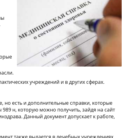
ны
ь
торые
расли.
актических учреждений и в других сферах.
, но есть и дополнительные справки, которые
 989 н, которую можно получить, зайдя на сайт
нздрава. Данный документ допускает к работе,
кумент также выдается в лечебных учреждениях,