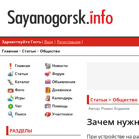
Здравствуйте Гость
(
Вход
|
Регистрация
)
Главная
>
Статьи
>
Общество
Главная
Новости
Статьи
Форум
Каталог
Объявления
Фото
Дневники
Игры
Календарь
Статьи
>
Общество
Чат
Помощь
Автор: Роман Агдамов
Поиск
Участники
Зачем нужн
РАЗДЕЛЫ
При устройстве на ра