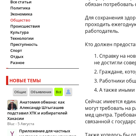
Все статьи
обязан потребовать 
Политика
Экономика
Для сохранения здор
Общество
проходить ежегодну
Происшествия
работодатель.
Культура
Технологии
Кто должен предоста
Преступность
Спорт
Справку на нов
Отдых
не достигли сове
Разное
Граждане, кото
НОВЫЕ ТЕМЫ
Работники обще
А также иными
Общие
Объявления
Всё
Сейчас имеется един
Анатомия обмана: как
Александр Штыгашев
могут требовать на р
подставил ХТК и избирателей
мед центра. Требова
Хакасии
связанной с государ
Bluz - 5 Августа
Приложение для частных
Y
Также хотелось бы от