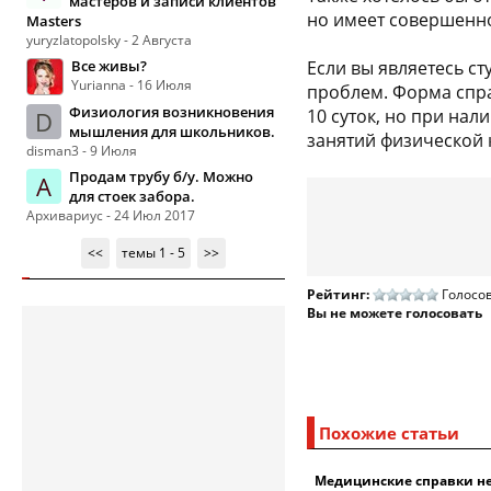
мастеров и записи клиентов
но имеет совершенно
Masters
yuryzlatopolsky - 2 Августа
Все живы?
Если вы являетесь с
Yurianna - 16 Июля
проблем. Форма спра
Физиология возникновения
10 суток, но при на
D
мышления для школьников.
занятий физической 
disman3 - 9 Июля
Продам трубу б/у. Можно
А
для стоек забора.
Архивариус - 24 Июл 2017
<<
темы 1 - 5
>>
Рейтинг:
Голосов
Вы не можете голосовать
Похожие статьи
Медицинские справки не