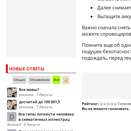
Далее снимает
Вытащите акку
Важно сначала снять
можете спровоцирова
Помните еще об одно
подушек безопасност
подождать, перед те
НОВЫЕ ОТВЕТЫ
Общие
Объявления
Всё
Все живы?
росинка - 7 Августа
досчитай до 100 001,5
Рейтинг:
Голосов
росинка - 7 Августа
Вы не можете голосовать
Все типы личности человека
D
в схематичных иллюстрац
disman3 - 6 Августа