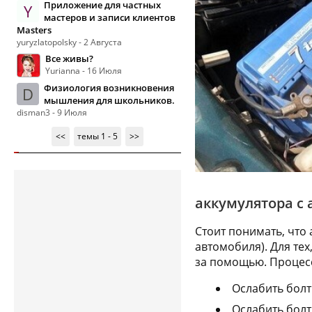
Приложение для частных
Y
мастеров и записи клиентов
Masters
yuryzlatopolsky - 2 Августа
Все живы?
Yurianna - 16 Июля
Физиология возникновения
D
мышления для школьников.
disman3 - 9 Июля
<<
темы 1 - 5
>>
аккумулятора с
Стоит понимать, что 
автомобиля). Для тех
за помощью. Процесс
Ослабить бол
Ослабить бол