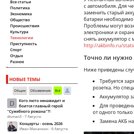
Все статьи
с автомобиля. Для че
Политика
заменить старый акк
Экономика
батареи необходимо 
Общество
Проблемы могут воз
Происшествия
Культура
электроники и охранн
Технологии
снять аккумулятор с
Преступность
http://akbinfo.ru/stat
Спорт
Отдых
Точно ли нужно 
Разное
Ниже приведены случ
НОВЫЕ ТЕМЫ
Требуется заря
розетка. Но спец
Общие
Объявления
Всё
Аккумулятор з
Кого люто ненавидит и
D
Для проведени
боится главный герой
"Сужебного романа"?!
от одного только
disman3 - 7 Августа
Замена АКБ на
Концерты - осень 2026
Иван Мананкин - 6 Августа