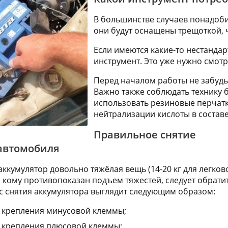
В большинстве случаев понадоби
они будут оснащены трещоткой, 
Если имеются какие-то нестанда
инструмент. Это уже нужно смотр
Перед началом работы не забудь
Важно также соблюдать технику б
использовать резиновые перчатк
нейтрализации кислоты в составе
Правильное снятие
 автомобиля
аккумулятор довольно тяжёлая вещь (14-20 кг для легков
, кому противопоказан подъем тяжестей, следует обрати
 снятия аккумулятора выглядит следующим образом:
т крепления минусовой клеммы;
т крепления плюсовой клеммы;