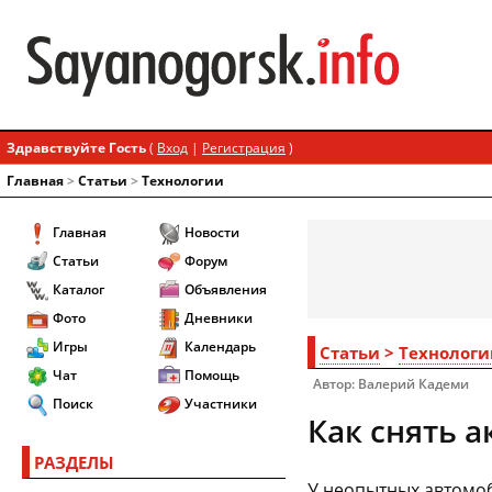
Здравствуйте Гость
(
Вход
|
Регистрация
)
Главная
>
Статьи
>
Технологии
Главная
Новости
Статьи
Форум
Каталог
Объявления
Фото
Дневники
Игры
Календарь
Статьи
>
Технологи
Чат
Помощь
Автор: Валерий Кадеми
Поиск
Участники
Как снять 
РАЗДЕЛЫ
У неопытных автомоб