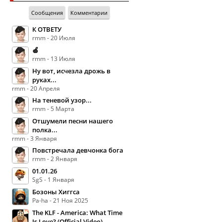
Сообщения
Комментарии
К ОТВЕТУ
rmm - 20 Июля
🍏
rmm - 13 Июля
Ну вот, исчезла дрожь в
руках...
rmm - 20 Апреля
На теневой узор...
rmm - 5 Марта
Отшумели песни нашего
полка...
rmm - 3 Января
Повстречала девчонка бога
rmm - 2 Января
01.01.26
SgS - 1 Января
Бозоны Хиггса
Pa-ha - 21 Ноя 2025
The KLF - America: What Time
Is Love? (Official Video)