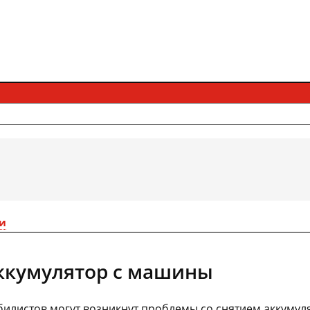
и
аккумулятор с машины
илистов могут возникнут проблемы со снятием аккумул