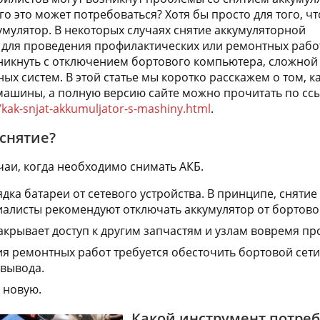
го это может потребоваться? Хотя бы просто для того, ч
умулятор. В некоторых случаях снятие аккумуляторной
для проведения профилактических или ремонтных рабо
никнуть с отключением бортового компьютера, сложной
ых систем. В этой статье мы коротко расскажем о том, к
 машины, а полную версию сайте можно прочитать по сс
i/kak-snjat-akkumuljator-s-mashiny.html
.
снятие?
аи, когда необходимо снимать АКБ.
дка батареи от сетевого устройства. В принципе, снятие
иалисты рекомендуют отключать аккумулятор от бортовой
акрывает доступ к другим запчастям и узлам вовремя пр
я ремонтных работ требуется обесточить бортовой сети
 вывода.
 новую.
Какой инструмент потреб