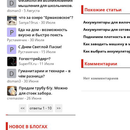
Физиология возникновения
D
мышления для школьников.
Похожие статьи
disman3 - 5 Августа
что за озеро "Ермаковское"?
Аккумуляторы для вилоч
Sanya19rus - 30 Июля
Еда на дом - возможность
Аккумуляторы для сотов
Р
вкусно и быстро поесть
Поднимем плотность в а
Рустамячик - 30 Июля
Как заводить машину в 
С Днем Светлой Пасхи!
Р
Как выбрать аккумулято
Рустамячик - 15 Июля
Forex+трейдер=?
Комментарии
SuperFX.ru - 11 Июля
Гуманитарии и технари – в
D
чём разница?
Нет комментариев
disman3 - 30 Июня
Продам трубу б/у. Можно
для стоек забора.
cremaster - 26 Июня
<<
ответы 1 - 10
>>
НОВОЕ В БЛОГАХ