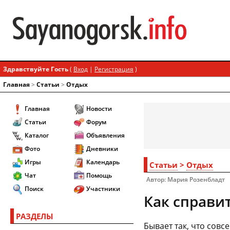
Здравствуйте Гость
(
Вход
|
Регистрация
)
Главная
>
Статьи
>
Отдых
Главная
Новости
Статьи
Форум
Каталог
Объявления
Фото
Дневники
Игры
Календарь
Статьи
>
Отдых
Чат
Помощь
Автор: Мария Розенбладт
Поиск
Участники
Как справи
РАЗДЕЛЫ
Бывает так, что совс