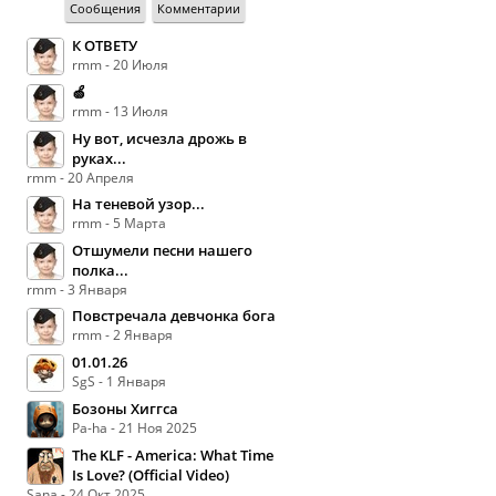
Сообщения
Комментарии
К ОТВЕТУ
rmm - 20 Июля
🍏
rmm - 13 Июля
Ну вот, исчезла дрожь в
руках...
rmm - 20 Апреля
На теневой узор...
rmm - 5 Марта
Отшумели песни нашего
полка...
rmm - 3 Января
Повстречала девчонка бога
rmm - 2 Января
01.01.26
SgS - 1 Января
Бозоны Хиггса
Pa-ha - 21 Ноя 2025
The KLF - America: What Time
Is Love? (Official Video)
Sana - 24 Окт 2025