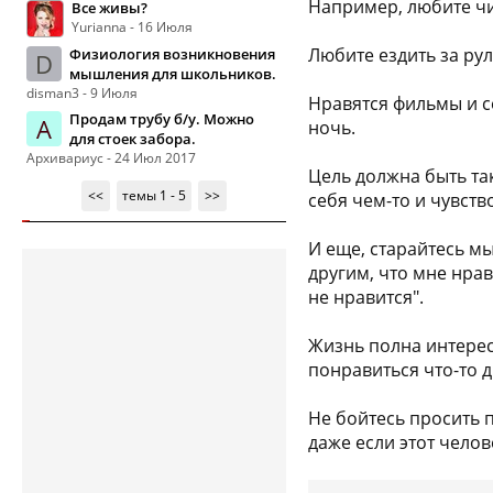
Например, любите чи
Все живы?
Yurianna - 16 Июля
Любите ездить за ру
Физиология возникновения
D
мышления для школьников.
disman3 - 9 Июля
Нравятся фильмы и с
Продам трубу б/у. Можно
А
ночь.
для стоек забора.
Архивариус - 24 Июл 2017
Цель должна быть та
<<
темы 1 - 5
>>
себя чем-то и чувств
И еще, старайтесь мыс
другим, что мне нрав
не нравится".
Жизнь полна интерес
понравиться что-то д
Не бойтесь просить 
даже если этот челов