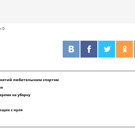
: 0
анятий любительским спортом
ми
время на уборку
ющих с нуля