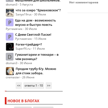
мышления для школьников.
Нет комментариев
disman3 - 5 Августа
что за озеро "Ермаковское"?
Sanya19rus - 30 Июля
Еда на дом - возможность
Р
вкусно и быстро поесть
Рустамячик - 30 Июля
С Днем Светлой Пасхи!
Р
Рустамячик - 15 Июля
Forex+трейдер=?
SuperFX.ru - 11 Июля
Гуманитарии и технари – в
D
чём разница?
disman3 - 30 Июня
Продам трубу б/у. Можно
для стоек забора.
cremaster - 26 Июня
<<
ответы 1 - 10
>>
НОВОЕ В БЛОГАХ