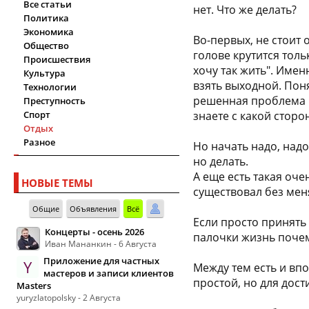
Все статьи
нет. Что же делать?
Политика
Экономика
Во-первых, не стоит 
Общество
голове крутится толь
Происшествия
хочу так жить". Имен
Культура
взять выходной. Поня
Технологии
решенная проблема и
Преступность
Спорт
знаете с какой сторо
Отдых
Разное
Но начать надо, надо
но делать.
А еще есть такая оче
НОВЫЕ ТЕМЫ
существовал без мен
Общие
Объявления
Всё
Если просто принять
Концерты - осень 2026
палочки жизнь почем
Иван Мананкин - 6 Августа
Приложение для частных
Y
Между тем есть и впо
мастеров и записи клиентов
простой, но для дос
Masters
yuryzlatopolsky - 2 Августа