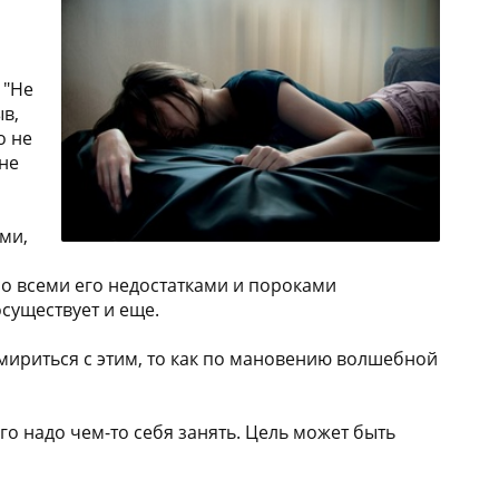
 "Не
ыв,
о не
 не
ами,
 со всеми его недостатками и пороками
существует и еще.
смириться с этим, то как по мановению волшебной
го надо чем-то себя занять. Цель может быть