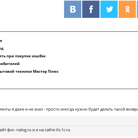
е
уд
ть при покупке кэшбэк
ребителей
бытовой техники Мастер Плюс
енты я даже и не знал - просто иногда нужно будет делать такой возвр
 фнс- nalog.ru и и на сайте its.1c.ru