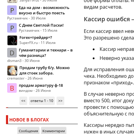
обе формы оплаты: «
Sanya19rus - 30 Июля
видам расчетов.
Еда на дом - возможность
Р
вкусно и быстро поесть
Кассир ошибся 
Рустамячик - 30 Июля
С Днем Светлой Пасхи!
Р
Рустамячик - 15 Июля
Если кассир ввел не
Это разрешено сдела
Forex+трейдер=?
SuperFX.ru - 11 Июля
Кассир неправ
Гуманитарии и технари – в
D
чём разница?
Неверно указа
disman3 - 30 Июня
Продам трубу б/у. Можно
Для исправления оши
для стоек забора.
чека. Необходимо до
cremaster - 26 Июня
признаком «приход».
продам арматуру ф-18
В
виндом - 26 Июня
В случае неверно пр
вместо 500, итог до
<<
ответы 1 - 10
>>
провести с помощью 
объяснительную с по
НОВОЕ В БЛОГАХ
Кассиры нередко пыт
нужен в иных случая
Сообщения
Комментарии