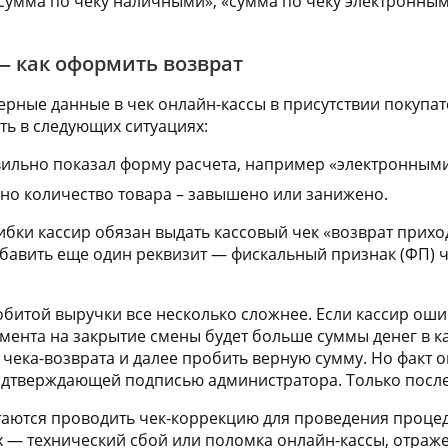
сумма по чеку наличными», «сумма по чеку электронными
— как оформить возврат
верные данные в чек онлайн-кассы в присутствии покупа
ть в следующих ситуациях:
ильно показал форму расчета, например «электронным
но количество товара – завышено или занижено.
бки кассир обязан выдать кассовый чек «возврат приход
бавить еще один реквизит — фискальный признак (ФП) ч
обитой выручки все несколько сложнее. Если кассир ошиб
кумента на закрытие смены будет больше суммы денег в 
чека-возврата и далее пробить верную сумму. Но факт 
дтверждающей подписью администратора. Только после 
аются проводить чек-коррекцию для проведения процед
х — технический сбой или поломка онлайн-кассы, отраже