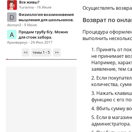
Все живы?
Yurianna - 16 Июля
Осуществлять возвра
Физиология возникновения
D
Возврат по онла
мышления для школьников.
disman3 - 9 Июля
Процедура оформлени
Продам трубу б/у. Можно
А
для стоек забора.
выполнить несколько
Архивариус - 24 Июл 2017
Принять от пок
<<
темы 1 - 5
>>
не принимает воз
Например, харак
заявление, тем 
Если покупател
количества, сумм
Нажать клавишу
функцию с его п
Вбить сумму во
Если в магазин
администратора.