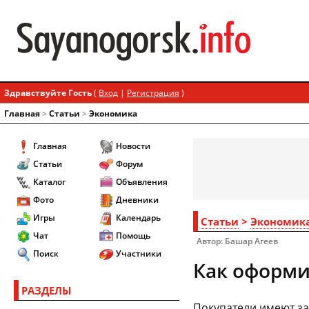
Здравствуйте Гость
(
Вход
|
Регистрация
)
Главная
>
Статьи
>
Экономика
Главная
Новости
Статьи
Форум
Каталог
Объявления
Фото
Дневники
Игры
Календарь
Статьи
>
Экономик
Чат
Помощь
Автор: Башар Агеев
Поиск
Участники
Как оформи
РАЗДЕЛЫ
Покупатели имеют за