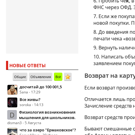
Пробить че
к
, 
ФНС через ОФД. 
Если же покупа
новой покупки. П
До введения по
печати чека «воз
Вернуть налич
Написать объя
заявлением покуп
НОВЫЕ ОТВЕТЫ
Возврат на карт
Общие
Объявления
Всё
досчитай до 100 001,5
Если возврат произв
Sana - 17:29
Отличается лишь про
Все живы?
soroka - 14:13
Зачисление средств 
Физиология возникновения
D
Возврат средств прои
мышления для школьников.
disman3 - 5 Августа
Бывают смешанные оп
что за озеро "Ермаковское"?