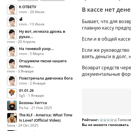
К ОТВЕТУ
В кассе нет ден
rmm - 20 Июля
🍏
Бывает, что для воз
rmm - 13 Июля
главную кассу предп
Ну вот, исчезла дрожь в
руках...
Если и в общей кассе
rmm - 20 Апреля
На теневой узор...
Если же руководство
rmm - 5 Марта
взять деньги в долг,
Отшумели песни нашего
полка...
Возврат средств чер
rmm - 3 Января
документальные фор
Повстречала девчонка бога
rmm - 2 Января
01.01.26
SgS - 1 Января
Бозоны Хиггса
Pa-ha - 21 Ноя 2025
The KLF - America: What Time
Рейтинг:
Голосов
Is Love? (Official Video)
Вы не можете голосовать
Sana - 24 Окт 2025