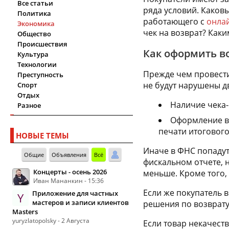
Все статьи
ряда условий. Каков
Политика
работающего с
онла
Экономика
чек на возврат? Как
Общество
Происшествия
Как оформить в
Культура
Технологии
Прежде чем провести
Преступность
не будут нарушены д
Спорт
Отдых
Наличие чека-
Разное
Оформление во
печати итогового
НОВЫЕ ТЕМЫ
Иначе в ФНС попадут
Общие
Объявления
Всё
фискальном отчете, 
Концерты - осень 2026
меньше. Кроме того,
Иван Мананкин - 15:36
Если же покупатель в
Приложение для частных
Y
мастеров и записи клиентов
решения по возврату
Masters
yuryzlatopolsky - 2 Августа
Если товар некачест