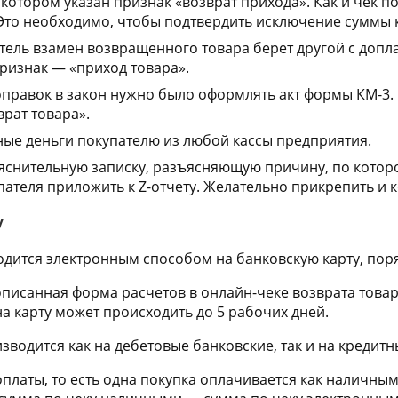
в котором указан признак «возврат прихода». Как и чек п
Это необходимо, чтобы подтвердить исключение суммы 
тель взамен возвращенного товара берет другой с допл
ризнак — «приход товара».
правок в закон нужно было оформлять акт формы КМ-3. С
врат товара».
ные деньги покупателю из любой кассы предприятия.
снительную записку, разъясняющую причину, по которой
ателя приложить к Z-отчету. Желательно прикрепить и 
у
одится электронным способом на банковскую карту, поря
писанная форма расчетов в онлайн-чеке возврата товар
на карту может происходить до 5 рабочих дней.
зводится как на дебетовые банковские, так и на кредитн
латы, то есть одна покупка оплачивается как наличными 