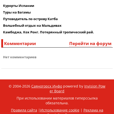
Курорты Испании
Туры на Багамы
Путеводитель по острову Катба
Волшебный отдых на Мальдивах
Камбоджа, Кох Ронг. Потерянный тропический рай.
Комментарии
Перейти на форум
Нет комментариев
© 2004-2026
Саяногорск Инфо
powered by
Invision Pow
er Board
При использовании материалов гиперссылка
обязательна.
Правила сайта
|
Использование cookie
|
Реклама на