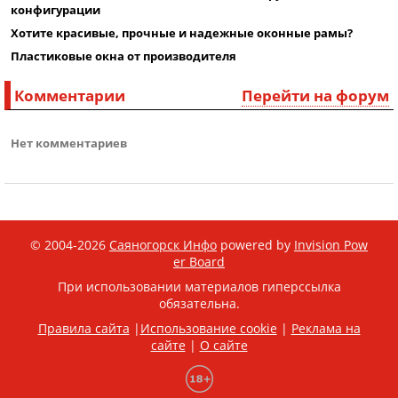
конфигурации
Хотите красивые, прочные и надежные оконные рамы?
Пластиковые окна от производителя
Комментарии
Перейти на форум
Нет комментариев
© 2004-2026
Саяногорск Инфо
powered by
Invision Pow
er Board
При использовании материалов гиперссылка
обязательна.
Правила сайта
|
Использование cookie
|
Реклама на
сайте
|
О сайте