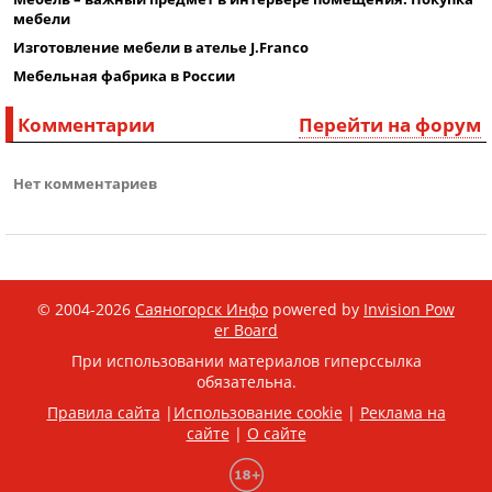
мебели
Изготовление мебели в ателье J.Franco
Мебельная фабрика в России
Комментарии
Перейти на форум
Нет комментариев
© 2004-2026
Саяногорск Инфо
powered by
Invision Pow
er Board
При использовании материалов гиперссылка
обязательна.
Правила сайта
|
Использование cookie
|
Реклама на
сайте
|
О сайте