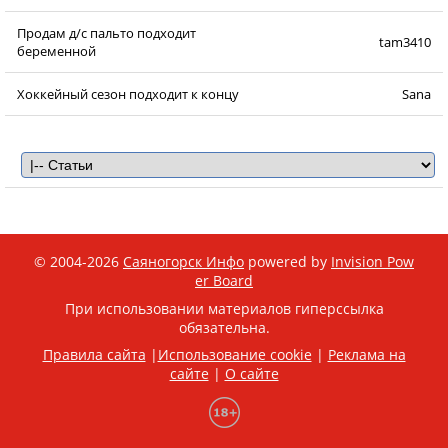
Продам д/с пальто подходит
tam3410
беременной
Хоккейный сезон подходит к концу
Sana
© 2004-2026
Саяногорск Инфо
powered by
Invision Pow
er Board
При использовании материалов гиперссылка
обязательна.
Правила сайта
|
Использование cookie
|
Реклама на
сайте
|
О сайте