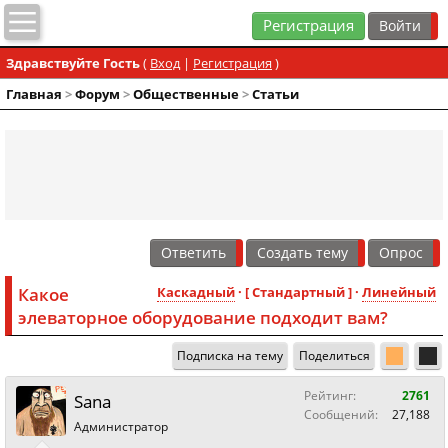
Регистрация
Здравствуйте Гость
(
Вход
|
Регистрация
)
Главная
>
Форум
>
Общественные
>
Статьи
Ответить
Создать тему
Опрос
Какое
Каскадный
· [ Стандартный ] ·
Линейный
элеваторное оборудование подходит вам?
Подписка на тему
Поделиться
Рейтинг:
2761
Sana
Сообщений:
27,188
Администратор