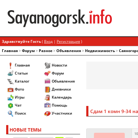
Здравствуйте Гость
(
Вход
|
Регистрация
)
Главная
>
Форум
>
Разное
>
Объявления
>
Недвижимость
>
Саяногор
Главная
Новости
Статьи
Форум
Каталог
Объявления
Фото
Дневники
Игры
Календарь
Чат
Помощь
Сдам 1 комн 9-34 на
Поиск
Участники
НОВЫЕ ТЕМЫ
10