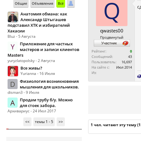
Q
Общие
Объявления
Всё
с
Анатомия обмана: как
Александр Штыгашев
подставил ХТК и избирателей
qwastes00
Хакасии
Bluz - 5 Августа
Продвинутый
Приложение для частных
Y
мастеров и записи клиентов
Рейтинг:
0
Masters
Сообщений:
43
yuryzlatopolsky - 2 Августа
Пользователь:
16,697
На сайте с:
Июл 2014
Все живы?
Из:
Yurianna - 16 Июля
Физиология возникновения
D
мышления для школьников.
disman3 - 9 Июля
Продам трубу б/у. Можно
А
для стоек забора.
Архивариус - 24 Июл 2017
<<
темы 1 - 5
>>
1 чел. читают эту тему (