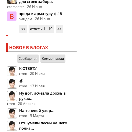
для стоек забора.
cremaster - 26 Июня
продам арматуру ф-18
В
виндом - 26 Июня
<<
ответы 1 - 10
>>
НОВОЕ В БЛОГАХ
Сообщения
Комментарии
К ОТВЕТУ
rmm - 20 Июля
🍏
rmm - 13 Июля
Ну вот, исчезла дрожь в
руках...
rmm - 20 Апреля
На теневой узор...
rmm - 5 Марта
Отшумели песни нашего
полка...