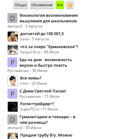
Общие
Объявления
Всё
Физиология возникновения
D
мышления для школьников.
disman3 - 5 Августа
досчитай до 100 001,5
Sana - 5 Августа
что за озеро "Ермаковское"?
Sanya19rus - 30 Июля
Еда на дом - возможность
Р
вкусно и быстро поесть
Рустамячик - 30 Июля
Все живы?
rmm - 20 Июля
С Днем Светлой Пасхи!
Р
Рустамячик - 15 Июля
Forex+трейдер=?
SuperFX.ru - 11 Июля
Гуманитарии и технари – в
D
чём разница?
disman3 - 30 Июня
Продам трубу б/у. Можно