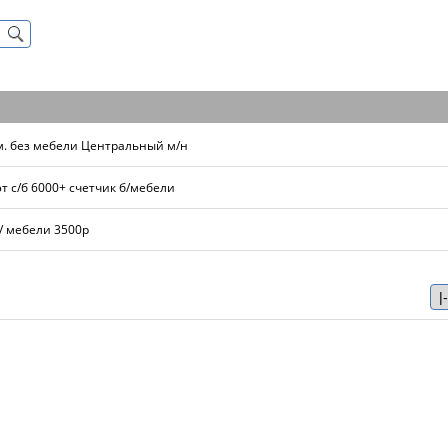
.м. без мебели Центральный м/н
эт с/б 6000+ счетчик б/мебели
б/ мебели 3500р