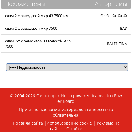
Похожие темы
Автор темы
сдам 2-х заводской мкр 43 7500+сч
@n@n@n@n@
сдам 2-х заводской мкр 7500
ВАУ
сдам 2-х с ремонтом заводской мкр
BALENTiNA
7500
© 2004-2026
Саяногорск Инфо
powered by
Invision Pow
er Board
При использовании материалов гиперссылка
обязательна.
Правила сайта
|
Использование cookie
|
Реклама на
сайте
|
О сайте