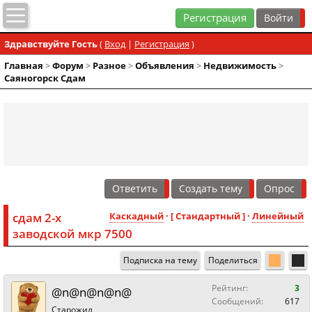
Регистрация
Здравствуйте Гость
(
Вход
|
Регистрация
)
Главная
>
Форум
>
Разное
>
Объявления
>
Недвижимость
>
Саяногорск Сдам
Ответить
Создать тему
Опрос
сдам 2-х
Каскадный
· [ Стандартный ] ·
Линейный
заводской мкр 7500
Подписка на тему
Поделиться
Рейтинг:
3
@n@n@n@n@
Сообщений:
617
Старожил