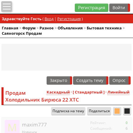
Регистрация
Здравствуйте Гость
(
Вход
|
Регистрация
)
Главная
>
Форум
>
Разное
>
Объявления
>
Бытовая техника
>
Саяногорск Продам
Закрыто
Создать тему
Опрос
Продам
Каскадный
· [ Стандартный ] ·
Линейный
Холодильник Бирюса 22 ХТС
Подписка на тему
Поделиться
M
Рейтинг:
0
maxim777
Сообщений:
6
Новичок