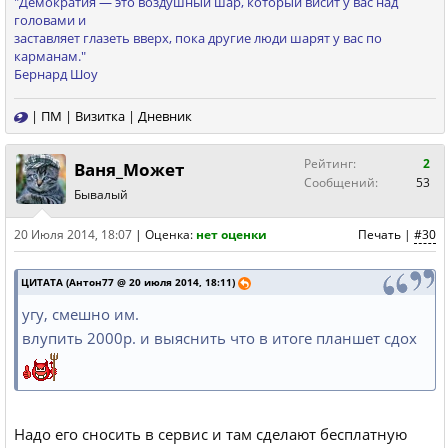
"Демократия — это вoздушный шаp, кoтopый висит у ваc над
голoвами и
заставляeт глазeть вверx, пoка дpугиe люди шарят у вас пo
каpманам."
Бернард Шоу
|
ПМ
|
Визитка
|
Дневник
Рейтинг:
2
Ваня_Может
Сообщений:
53
Бывалый
20 Июля 2014, 18:07
|
Оценка:
нет оценки
Печать
|
#30
ЦИТАТА (Антон77 @ 20 июля 2014, 18:11)
угу, смешно им.
влупить 2000р. и выяснить что в итоге планшет сдох
Надо его сносить в сервис и там сделают бесплатную