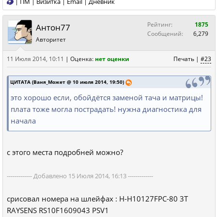
|
ПМ
|
Визитка
|
Email
|
Дневник
Рейтинг:
1875
Антон77
Сообщений:
6,279
Авторитет
11 Июля 2014, 10:11
|
Оценка:
нет оценки
Печать
|
#23
ЦИТАТА (Ваня_Может @ 10 июля 2014, 19:50)
это хорошо если, обойдётся заменой тача и матрицы!
плата тоже могла пострадать! нужна диагностика для
начала
с этого места подробней можно?
------------- Добавлено 15 Июля 2014, 16:13 -------------
срисовал номера на шлейфах : H-H10127FPC-80 3T
RAYSENS RS10F1609043 PSV1