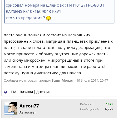
срисовал номера на шлейфах : H-H10127FPC-80 3T
RAYSENS RS10F1609043 PSV1
кто что предложит ?
плата очень тонкая и состоит из нескольких
прессованных слоёв, матрица в планшетах приклеена к
плате, а значит плата тоже получила деформацию, что
могло привести к обрыву внутренних дорожек платы
или сколу микросхем, микротрещины! в итоге при
замене тача и матрицы планшет может не работать!
поэтому нужна диагностика для начала
Сообщение отредактировал
Ваня_Может
- 19 Июля 2014, 20:47
|
ПМ
|
Визитка
|
Дневник
Рейтинг:
1875
Антон77
Сообщений:
6,279
Авторитет