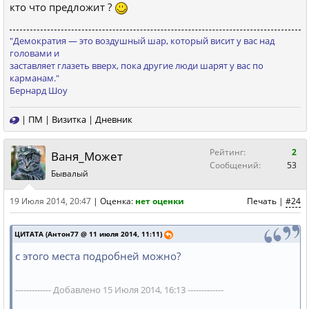
кто что предложит ?
"Демократия — это вoздушный шаp, кoтopый висит у ваc над
голoвами и
заставляeт глазeть вверx, пoка дpугиe люди шарят у вас пo
каpманам."
Бернард Шоу
|
ПМ
|
Визитка
|
Дневник
Рейтинг:
2
Ваня_Может
Сообщений:
53
Бывалый
19 Июля 2014, 20:47
|
Оценка:
нет оценки
Печать
|
#24
ЦИТАТА (Антон77 @ 11 июля 2014, 11:11)
с этого места подробней можно?
------------- Добавлено 15 Июля 2014, 16:13 -------------