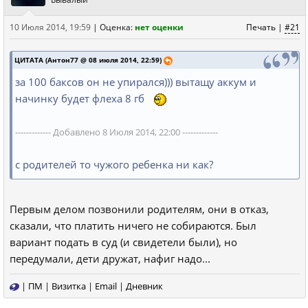
10 Июля 2014, 19:59
|
Оценка:
нет оценки
Печать
|
#21
ЦИТАТА (Антон77 @ 08 июля 2014, 22:59)
за 100 баксов он не упирался))) вытащу аккум и
начинку будет флеха 8 гб
------------- Добавлено 8 Июля 2014, 22:00 -------------
с родителей то чужого ребенка ни как?
Первым делом позвонили родителям, они в отказ,
сказали, что платить ничего не собираются. Был
вариант подать в суд (и свидетели были), но
передумали, дети дружат, нафиг надо...
|
ПМ
|
Визитка
|
Email
|
Дневник