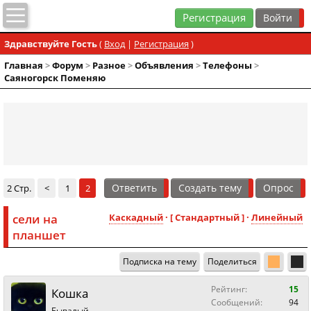
Регистрация
Здравствуйте Гость
(
Вход
|
Регистрация
)
Главная
>
Форум
>
Разное
>
Объявления
>
Телефоны
>
Саяногорск Поменяю
Ответить
Создать тему
Опрос
2 Стр.
<
1
2
сели на
Каскадный
· [ Стандартный ] ·
Линейный
планшет
Подписка на тему
Поделиться
Рейтинг:
15
Кошка
Сообщений:
94
Бывалый