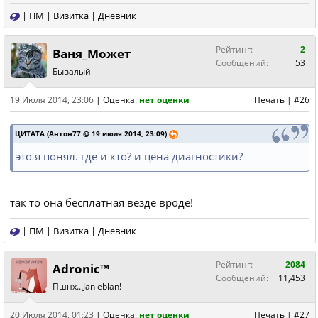
|
ПМ
|
Визитка
|
Дневник
Рейтинг:
2
Ваня_Может
Сообщений:
53
Бывалый
19 Июля 2014, 23:06
|
Оценка:
нет оценки
Печать
|
#26
ЦИТАТА (Антон77 @ 19 июля 2014, 23:09)
это я понял. где и кто? и цена диагностики?
так то она бесплатная везде вроде!
|
ПМ
|
Визитка
|
Дневник
Рейтинг:
2084
Adronic™
Сообщений:
11,453
Пшнх...Jan eblan!
20 Июля 2014, 01:23
|
Оценка:
нет оценки
Печать
|
#27