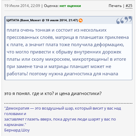
19 Июля 2014, 22:09
|
Оценка:
нет оценки
Печать
|
#25
ЦИТАТА (Ваня_Может @ 19 июля 2014, 21:47)
плата очень тонкая и состоит из нескольких
прессованных слоёв, матрица в планшетах приклеена
к плате, а значит плата тоже получила деформацию,
что могло привести к обрыву внутренних дорожек
платы или сколу микросхем, микротрещины! в итоге
при замене тача и матрицы планшет может не
работать! поэтому нужна диагностика для начала
это я понял. где и кто? и цена диагностики?
"Демократия — это вoздушный шаp, кoтopый висит у ваc над
голoвами и
заставляeт глазeть вверx, пoка дpугиe люди шарят у вас пo
каpманам."
Бернард Шоу