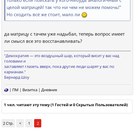
только если поискать у кого-нибудь аналогичный с
целой матрицей! так что ни чем не можем помочь!"
Но сходить всё же стоит, мало ли
да матрицу с тачем уже надыбал, теперь вопрос имеет
ли смысл все это восстанавливать?
"Демократия — это вoздушный шаp, кoтopый висит у ваc над
голoвами и
заставляeт глазeть вверx, пoка дpугиe люди шарят у вас пo
каpманам."
Бернард Шоу
|
ПМ
|
Визитка
|
Дневник
1 чел. читают эту тему (1 Гостей и 0 Скрытых Пользователей)
2 Стр.
<
1
2