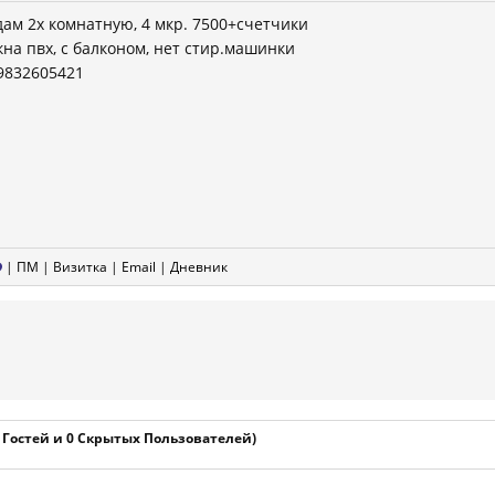
дам 2х комнатную, 4 мкр. 7500+счетчики
кна пвх, с балконом, нет стир.машинки
9832605421
|
ПМ
|
Визитка
|
Email
|
Дневник
1 Гостей и 0 Скрытых Пользователей)