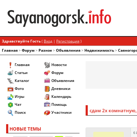
Здравствуйте Гость
(
Вход
|
Регистрация
)
Главная
>
Форум
>
Разное
>
Объявления
>
Недвижимость
>
Саяногор
Главная
Новости
Статьи
Форум
Каталог
Объявления
Фото
Дневники
Игры
Календарь
Чат
Помощь
сдам 2х комнатную,
Поиск
Участники
НОВЫЕ ТЕМЫ
6 