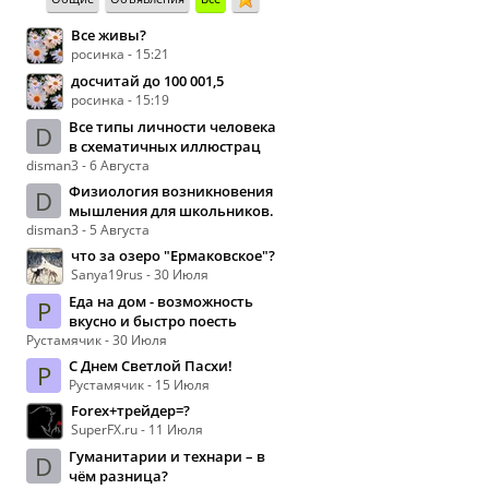
Все живы?
росинка - 15:21
досчитай до 100 001,5
росинка - 15:19
Все типы личности человека
D
в схематичных иллюстрац
disman3 - 6 Августа
Физиология возникновения
D
мышления для школьников.
disman3 - 5 Августа
что за озеро "Ермаковское"?
Sanya19rus - 30 Июля
Еда на дом - возможность
Р
вкусно и быстро поесть
Рустамячик - 30 Июля
С Днем Светлой Пасхи!
Р
Рустамячик - 15 Июля
Forex+трейдер=?
SuperFX.ru - 11 Июля
Гуманитарии и технари – в
D
чём разница?