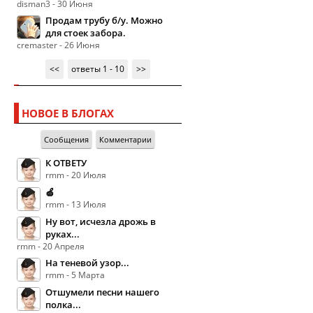
disman3 - 30 Июня
Продам трубу б/у. Можно
для стоек забора.
cremaster - 26 Июня
<<
ответы 1 - 10
>>
НОВОЕ В БЛОГАХ
Сообщения
Комментарии
К ОТВЕТУ
rmm - 20 Июля
🍏
rmm - 13 Июля
Ну вот, исчезла дрожь в
руках...
rmm - 20 Апреля
На теневой узор...
rmm - 5 Марта
Отшумели песни нашего
полка...