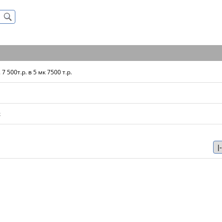
7 500т.р. в 5 мк 7500 т.р.
к