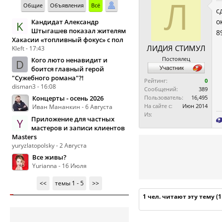
Л
Общие
Объявления
Всё
с
о
Кандидат Александр
K
Штыгашев показал жителям
8
Хакасии «топливный фокус» с пол
ЛИДИЯ СТИМУЛ
Kleft - 17:43
Постоялец
Кого люто ненавидит и
D
боится главный герой
"Сужебного романа"?!
Рейтинг:
0
disman3 - 16:08
Сообщений:
389
Концерты - осень 2026
Пользователь:
16,495
На сайте с:
Июн 2014
Иван Мананкин - 6 Августа
Из:
Приложение для частных
Y
мастеров и записи клиентов
Masters
yuryzlatopolsky - 2 Августа
Все живы?
Yurianna - 16 Июля
<<
темы 1 - 5
>>
1 чел. читают эту тему (