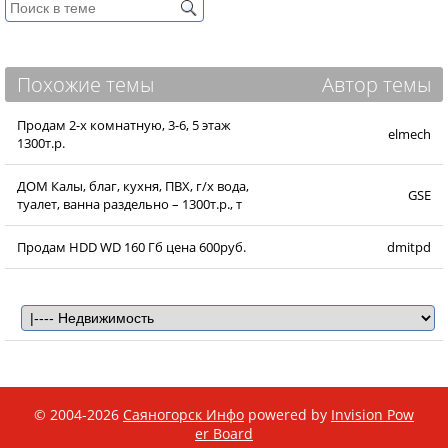
Похожие темы
Автор темы
Продам 2-х комнатную, 3-6, 5 этаж
elmech
1300т.р.
ДОМ Калы, благ, кухня, ПВХ, г/х вода,
GSE
туалет, ванна раздельно – 1300т.р., т
Продам HDD WD 160 Гб цена 600руб.
dmitpd
© 2004-2026
Саяногорск Инфо
powered by
Invision Pow
er Board