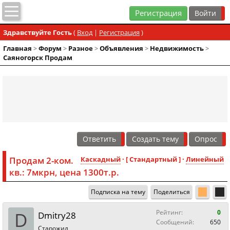
Регистрация
Здравствуйте Гость
(
Вход
|
Регистрация
)
Главная
>
Форум
>
Разное
>
Объявления
>
Недвижимость
>
Саяногорск Продам
Ответить
Создать тему
Опрос
Продам 2-ком.
Каскадный
· [ Стандартный ] ·
Линейный
кв.: 7мкрн, цена 1300т.р.
Подписка на тему
Поделиться
D
Рейтинг:
0
Dmitry28
Сообщений:
650
Старожил