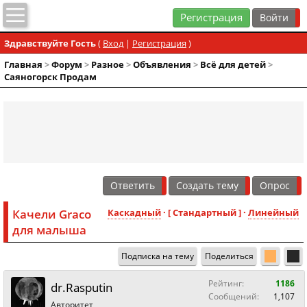
Регистрация
Здравствуйте Гость
(
Вход
|
Регистрация
)
Главная
>
Форум
>
Разное
>
Объявления
>
Всё для детей
>
Саяногорск Продам
Ответить
Создать тему
Опрос
Качели Graco
Каскадный
· [ Стандартный ] ·
Линейный
для малыша
Подписка на тему
Поделиться
Рейтинг:
1186
dr.Rasputin
Сообщений:
1,107
Авторитет