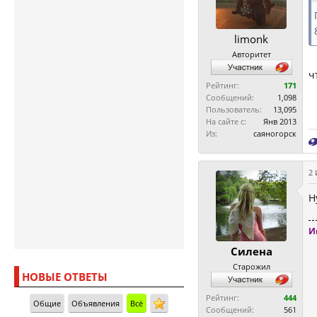
limonk
Авторитет
ч
Рейтинг:
171
Сообщений:
1,098
Пользователь:
13,095
На сайте с:
Янв 2013
Из:
саяногорск
2 
Н
И
Силена
Старожил
НОВЫЕ ОТВЕТЫ
Рейтинг:
444
Общие
Объявления
Всё
Сообщений:
561