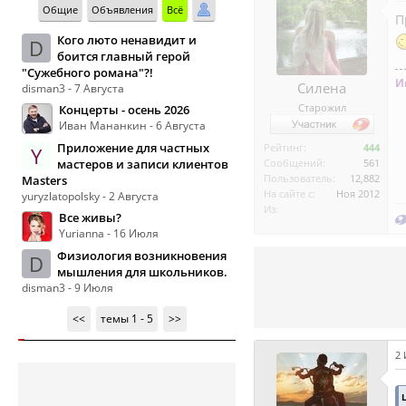
Общие
Объявления
Всё
П
Кого люто ненавидит и
D
боится главный герой
"Сужебного романа"?!
И
Силена
disman3 - 7 Августа
Старожил
Концерты - осень 2026
Иван Мананкин - 6 Августа
Приложение для частных
Рейтинг:
444
Y
мастеров и записи клиентов
Сообщений:
561
Пользователь:
12,882
Masters
На сайте с:
Ноя 2012
yuryzlatopolsky - 2 Августа
Из:
Все живы?
Yurianna - 16 Июля
Физиология возникновения
D
мышления для школьников.
disman3 - 9 Июля
<<
темы 1 - 5
>>
2 