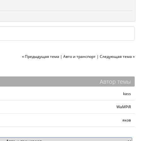
« Предыдущая тема
|
Авто и транспорт
|
Следующая тема »
Автор темы
kass
WaMPiR
яков