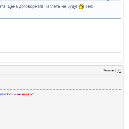
нта! Цена договорная! Наглеть не буду!
Тел:
Печать
|
#3
Тебе
больше
всего!!!