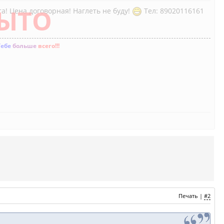
ЫТО
та! Цена договорная! Наглеть не буду!
Тел: 89020116161
Тебе
больше
всего!!!
Печать
|
#2