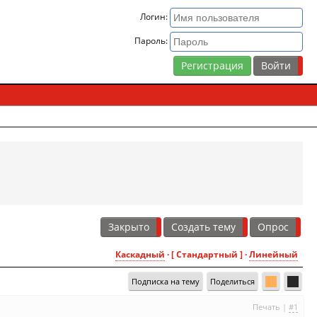
Логин:
Пароль:
Регистрация
Закрыто
Создать тему
Опрос
Каскадный
· [ Стандартный ] ·
Линейный
Подписка на тему
Поделиться
Печать
|
#1