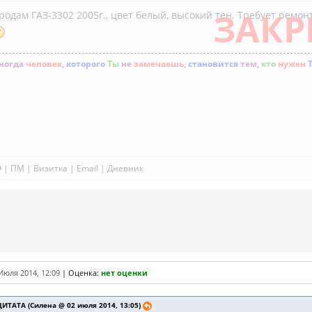
ЗАКР
родам ГАЗ-3302 2005г., цвет белый, высокий тен. Требует ремон
ногда
человек,
которого
Ты
не
замечаешь,
становится
тем,
кто
нужен
|
ПМ
|
Визитка
|
Email
|
Дневник
Июля 2014, 12:09
|
Оценка:
нет оценки
ЦИТАТА (Силена @ 02 июля 2014, 13:05)