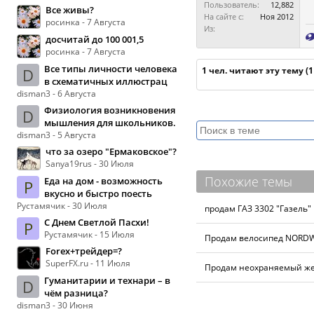
Пользователь:
12,882
Все живы?
На сайте с:
Ноя 2012
росинка - 7 Августа
Из:
досчитай до 100 001,5
росинка - 7 Августа
Все типы личности человека
D
1 чел. читают эту тему (
в схематичных иллюстрац
disman3 - 6 Августа
Физиология возникновения
D
мышления для школьников.
disman3 - 5 Августа
что за озеро "Ермаковское"?
Sanya19rus - 30 Июля
Похожие темы
Еда на дом - возможность
Р
вкусно и быстро поесть
Рустамячик - 30 Июля
продам ГАЗ 3302 "Газель"
С Днем Светлой Пасхи!
Р
Рустамячик - 15 Июля
Продам велосипед NORDWA
Forex+трейдер=?
SuperFX.ru - 11 Июля
Продам неохраняемый же
Гуманитарии и технари – в
D
чём разница?
disman3 - 30 Июня