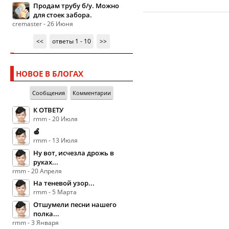
Продам трубу б/у. Можно
для стоек забора.
cremaster - 26 Июня
<<
ответы 1 - 10
>>
НОВОЕ В БЛОГАХ
Сообщения
Комментарии
К ОТВЕТУ
rmm - 20 Июля
🍏
rmm - 13 Июля
Ну вот, исчезла дрожь в
руках...
rmm - 20 Апреля
На теневой узор...
rmm - 5 Марта
Отшумели песни нашего
полка...
rmm - 3 Января