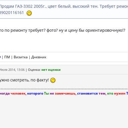
Продам ГАЗ-3302 2005г., цвет белый, высокий тен. Требует ремо
89020116161
то по ремонту требует? фото? ну и цену бы ориентировочную!?
|
ПМ
|
Визитка
|
Дневник
Июля 2014, 13:06
|
Оценка:
нет оценки
ужно смотреть, по факту!
ногда
человек,
которого
Ты
не
замечаешь,
становится
тем,
кто
нужен