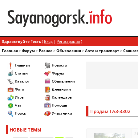
Здравствуйте Гость
(
Вход
|
Регистрация
)
Главная
>
Форум
>
Разное
>
Объявления
>
Авто и транспорт
>
Саяног
Главная
Новости
Статьи
Форум
Каталог
Объявления
Фото
Дневники
Игры
Календарь
Чат
Помощь
Продам ГАЗ-3302
Поиск
Участники
НОВЫЕ ТЕМЫ
2 