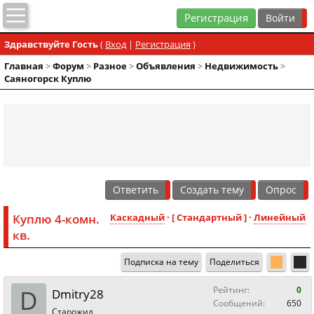
Регистрация
Здравствуйте Гость
(
Вход
|
Регистрация
)
Главная
>
Форум
>
Разное
>
Объявления
>
Недвижимость
>
Саяногорск Куплю
Ответить
Создать тему
Опрос
Куплю 4-комн.
Каскадный
· [ Стандартный ] ·
Линейный
кв.
Подписка на тему
Поделиться
D
Рейтинг:
0
Dmitry28
Сообщений:
650
Старожил