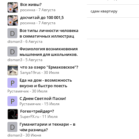
Все живы?
росинка - 7 Августа
сдам квартиру
досчитай до 100 001,5
росинка - 7 Августа
Все типы личности человека
D
в схематичных иллюстрац
disman3 - 6 Августа
Физиология возникновения
D
мышления для школьников.
disman3 - 5 Августа
что за озеро "Ермаковское"?
Sanya19rus - 30 Июля
Еда на дом - возможность
Р
вкусно и быстро поесть
Рустамячик - 30 Июля
С Днем Светлой Пасхи!
Р
Рустамячик - 15 Июля
Forex+трейдер=?
SuperFX.ru - 11 Июля
Гуманитарии и технари – в
D
чём разница?
disman3 - 30 Июня