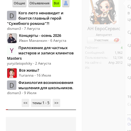
Общие
Объявления
Всё
С
в
Кого люто ненавидит и
D
боится главный герой
ц
"Сужебного романа"?!
АН ЕвроСервис
disman3 - 7 Августа
С
Авторитет
Концерты - осень 2026
Иван Мананкин - 6 Августа
с
Приложение для частных
Рейтинг:
4
Y
мастеров и записи клиентов
Сообщений:
1,962
с
Пользователь:
12,134
Masters
На сайте с:
Апр 2012
yuryzlatopolsky - 2 Августа
ц
Из:
Все живы?
Yurianna - 16 Июля
с
Физиология возникновения
D
мышления для школьников.
disman3 - 9 Июля
т
<<
темы 1 - 5
>>
С
П
О