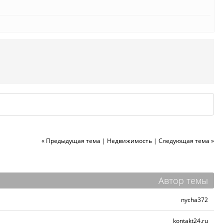
« Предыдущая тема
|
Недвижимость
|
Следующая тема »
Автор темы
nycha372
kontakt24.ru