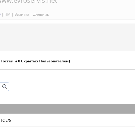
ww.evroservis.net
|
ПМ
|
Визитка
|
Дневник
1 Гостей и 0 Скрытых Пользователей)
ТС с/б