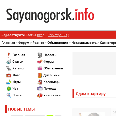
Здравствуйте Гость
(
Вход
|
Регистрация
)
Главная
>
Форум
>
Разное
>
Объявления
>
Недвижимость
>
Саяногор
Главная
Новости
Статьи
Форум
Каталог
Объявления
Фото
Дневники
Игры
Календарь
Чат
Помощь
Сдам квартиру
Поиск
Участники
НОВЫЕ ТЕМЫ
24