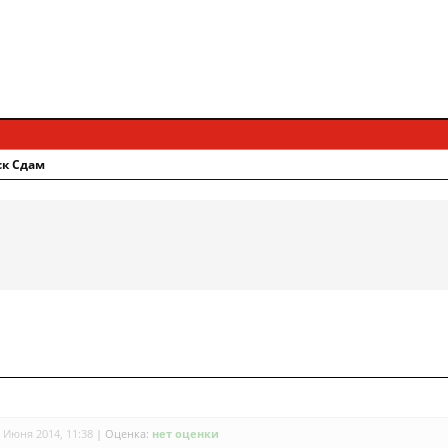
ск Сдам
 Июня 2014, 11:38
|
Оценка:
нет оценки