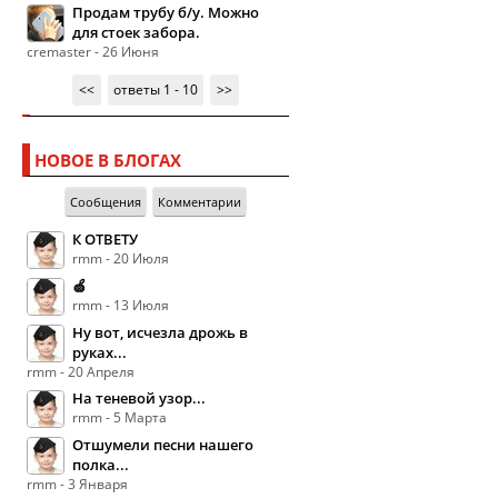
Продам трубу б/у. Можно
для стоек забора.
cremaster - 26 Июня
<<
ответы 1 - 10
>>
НОВОЕ В БЛОГАХ
Сообщения
Комментарии
К ОТВЕТУ
rmm - 20 Июля
🍏
rmm - 13 Июля
Ну вот, исчезла дрожь в
руках...
rmm - 20 Апреля
На теневой узор...
rmm - 5 Марта
Отшумели песни нашего
полка...
rmm - 3 Января