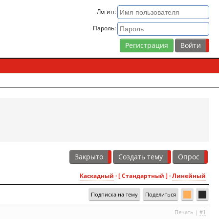
Логин:
Пароль:
Регистрация
Закрыто
Создать тему
Опрос
Каскадный
· [ Стандартный ] ·
Линейный
Подписка на тему
Поделиться
Печать
|
#1