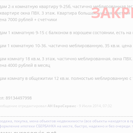
ЗАКР
дам 2-х комнатную квартиру 9-25б, частично меблированная (ес
 квартире окна ПВХ. 3 этаж. Квартира большая, чистая, светлая
ена 7000 рублей + счетчики
дам 1 комнатную 9-15 с балконом в хорошем состоянии, есть на 
дам 1 комнатную 10-36. частично меблированную, 35 кв.м. цена
дам комнату 18 кв.м, 3 этаж, частично меблированная, окна ПВХ.
ена 4000 рублей в месяц
дам комнату в общежитии 12 кв.м. полностью меблированную с 
ел: 89134497998
ообщение отредактировал
АН ЕвроСервис
- 9 Июля 2014, 07:32
родажа, покупка, мена объектов недвижимости (все объекты находятся в п
формление ипотеки СБЕРБАНКА на месте, быстро, надежно и без очереди. 