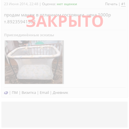
23 Июня 2014, 22:48
|
Оценка:
нет оценки
Печать
|
#1
ЗАКРЫТО
продам манеж в отличном состоянии. цена 1000р
т.89235941302
Присоединённые эскизы
|
ПМ
|
Визитка
|
Email
|
Дневник