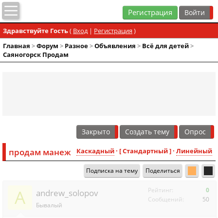
Регистрация
Здравствуйте Гость
(
Вход
|
Регистрация
)
Главная
>
Форум
>
Разное
>
Объявления
>
Всё для детей
>
Саяногорск Продам
Закрыто
Создать тему
Опрос
продам манеж
Каскадный
· [ Стандартный ] ·
Линейный
Подписка на тему
Поделиться
A
Рейтинг:
0
andrew_solopov
Сообщений:
50
Бывалый