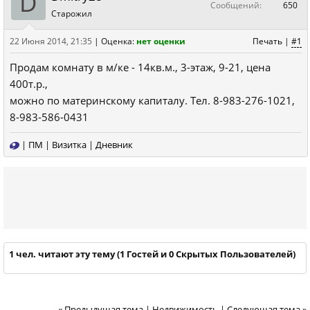
D
Сообщений:
650
Старожил
22 Июня 2014, 21:35
|
Оценка:
нет оценки
Печать
|
#1
Продам комнату в м/ке - 14кв.м., 3-этаж, 9-21, цена
400т.р.,
можно по материнскому капиталу. Тел. 8-983-276-1021,
8-983-586-0431
|
ПМ
|
Визитка
|
Дневник
1 чел. читают эту тему (1 Гостей и 0 Скрытых Пользователей)
« Предыдущая тема
|
Недвижимость
|
Следующая тема »