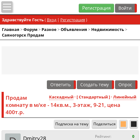
Регистрация
Здравствуйте Гость
(
Вход
|
Регистрация
)
Главная
>
Форум
>
Разное
>
Объявления
>
Недвижимость
>
Саяногорск Продам
Ответить
Создать тему
Опрос
Продам
Каскадный
· [ Стандартный ] ·
Линейный
комнату в м/ке - 14кв.м., 3-этаж, 9-21, цена
400т.р.
Подписка на тему
Поделиться
Рейтинг:
0
Dmitry28