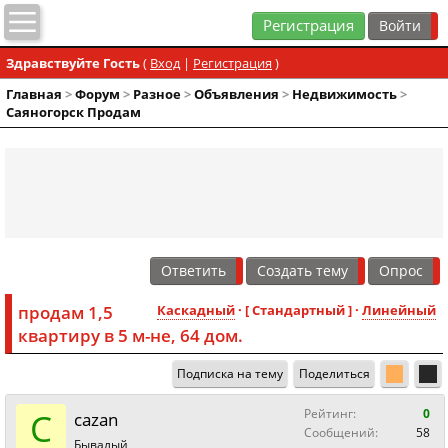
Регистрация
Здравствуйте Гость
(
Вход
|
Регистрация
)
Главная
>
Форум
>
Разное
>
Объявления
>
Недвижимость
>
Саяногорск Продам
Ответить
Создать тему
Опрос
продам 1,5
Каскадный
· [ Стандартный ] ·
Линейный
квартиру в 5 м-не, 64 дом.
Подписка на тему
Поделиться
C
Рейтинг:
0
cazan
Сообщений:
58
Бывалый