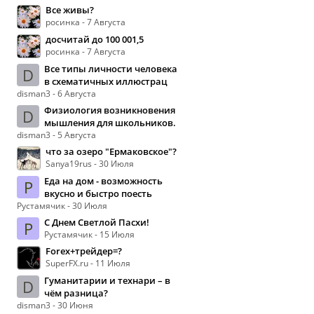
Все живы?
росинка - 7 Августа
досчитай до 100 001,5
росинка - 7 Августа
Все типы личности человека
D
в схематичных иллюстрац
disman3 - 6 Августа
Физиология возникновения
D
мышления для школьников.
disman3 - 5 Августа
что за озеро "Ермаковское"?
Sanya19rus - 30 Июля
Еда на дом - возможность
Р
вкусно и быстро поесть
Рустамячик - 30 Июля
С Днем Светлой Пасхи!
Р
Рустамячик - 15 Июля
Forex+трейдер=?
SuperFX.ru - 11 Июля
Гуманитарии и технари – в
D
чём разница?
disman3 - 30 Июня