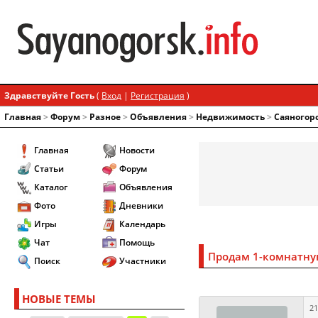
Здравствуйте Гость
(
Вход
|
Регистрация
)
Главная
>
Форум
>
Разное
>
Объявления
>
Недвижимость
>
Саяногор
Главная
Новости
Статьи
Форум
Каталог
Объявления
Фото
Дневники
Игры
Календарь
Чат
Помощь
Продам 1-комнатную
Поиск
Участники
НОВЫЕ ТЕМЫ
21