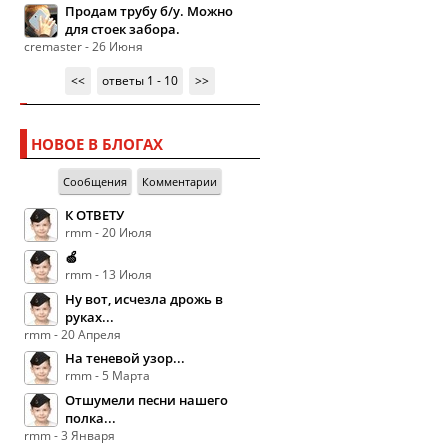
Продам трубу б/у. Можно
для стоек забора.
cremaster - 26 Июня
<<
ответы 1 - 10
>>
НОВОЕ В БЛОГАХ
Сообщения
Комментарии
К ОТВЕТУ
rmm - 20 Июля
🍏
rmm - 13 Июля
Ну вот, исчезла дрожь в
руках...
rmm - 20 Апреля
На теневой узор...
rmm - 5 Марта
Отшумели песни нашего
полка...
rmm - 3 Января