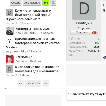
D
Общие
Объявления
Всё
П
8
Кого люто ненавидит и
D
боится главный герой
"Сужебного романа"?!
Dmitry28
disman3 - 7 Августа
Старожил
Концерты - осень 2026
Иван Мананкин - 6 Августа
Приложение для частных
Рейтинг:
0
Y
мастеров и записи клиентов
Сообщений:
650
Пользователь:
14,828
Masters
На сайте с:
Ноя 2013
yuryzlatopolsky - 2 Августа
Из:
Все живы?
Yurianna - 16 Июля
Физиология возникновения
D
мышления для школьников.
disman3 - 9 Июля
<<
темы 1 - 5
>>
1 чел. читают эту тему (