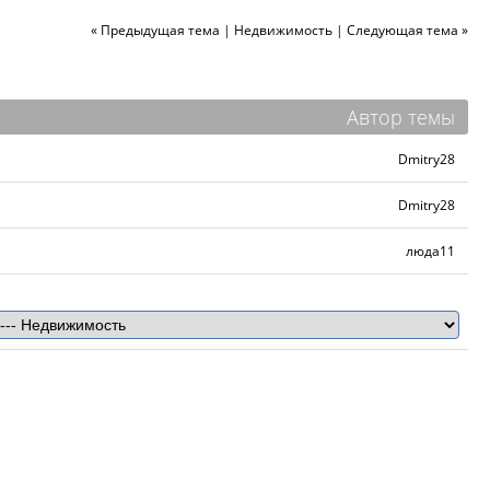
« Предыдущая тема
|
Недвижимость
|
Следующая тема »
Автор темы
Dmitry28
Dmitry28
люда11