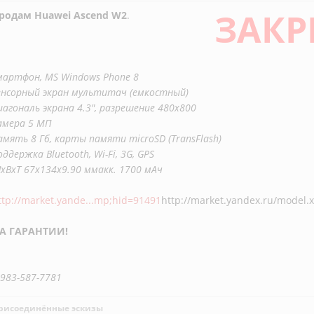
ЗАКР
родам Huawei Ascend W2
.
мартфон, MS Windows Phone 8
енсорный экран мультитач (емкостный)
иагональ экрана 4.3", разрешение 480x800
амера 5 МП
амять 8 Гб, карты памяти microSD (TransFlash)
оддержка Bluetooth, Wi-Fi, 3G, GPS
xВxТ 67x134x9.90 ммакк. 1700 мАч
ttp://market.yande...mp;hid=91491
http://market.yandex.ru/model
А ГАРАНТИИ!
-983-587-7781
рисоединённые эскизы