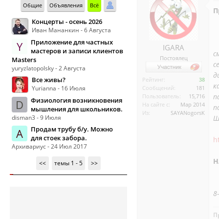
Общие
Объявления
Всё
П
Концерты - осень 2026
Иван Мананкин - 6 Августа
Приложение для частных
Y
IGARA
мастеров и записи клиентов
с
Постоялец
Masters
с
yuryzlatopolsky - 2 Августа
д
Все живы?
Рейтинг:
38
к
Yurianna - 16 Июля
Сообщений:
181
п
Пользователь:
15,716
Физиология возникновения
D
На сайте с:
Мар 2014
п
мышления для школьников.
Из:
SAYANogorsK
disman3 - 9 Июля
Ш
Продам трубу б/у. Можно
А
для стоек забора.
h
Архивариус - 24 Июл 2017
Н
<<
темы 1 - 5
>>
8
П