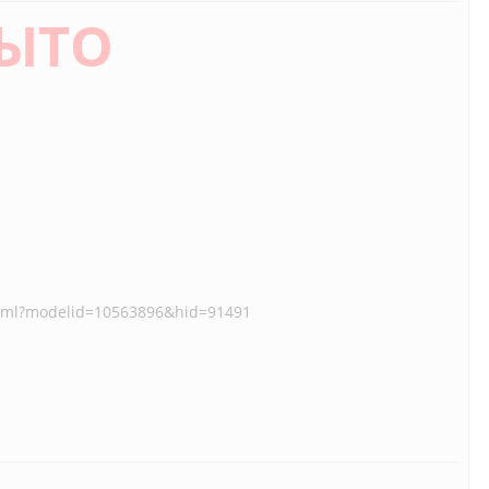
ЫТО
.xml?modelid=10563896&hid=91491