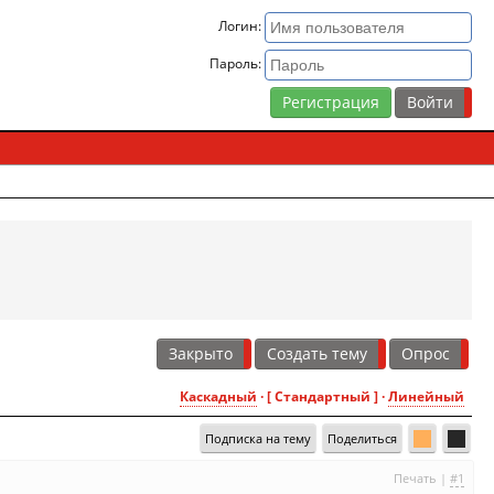
Логин:
Пароль:
Регистрация
Закрыто
Создать тему
Опрос
Каскадный
· [ Стандартный ] ·
Линейный
Подписка на тему
Поделиться
Печать
|
#1