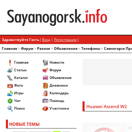
Здравствуйте Гость
(
Вход
|
Регистрация
)
Главная
>
Форум
>
Разное
>
Объявления
>
Телефоны
>
Саяногорск Пр
Главная
Новости
Статьи
Форум
Каталог
Объявления
Фото
Дневники
Игры
Календарь
Чат
Помощь
Huawei Ascend W2
Поиск
Участники
НОВЫЕ ТЕМЫ
20