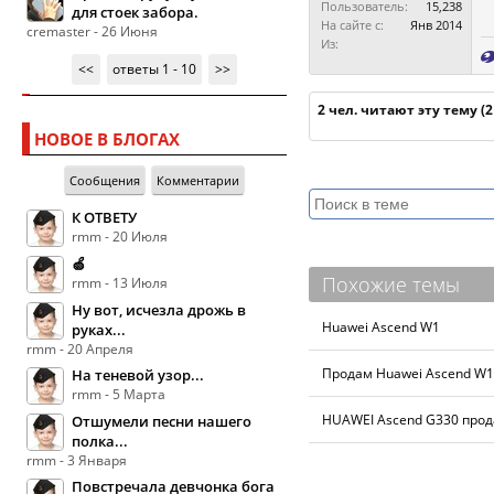
Пользователь:
15,238
для стоек забора.
На сайте с:
Янв 2014
cremaster - 26 Июня
Из:
<<
ответы 1 - 10
>>
2 чел. читают эту тему (
НОВОЕ В БЛОГАХ
Сообщения
Комментарии
К ОТВЕТУ
rmm - 20 Июля
🍏
Похожие темы
rmm - 13 Июля
Ну вот, исчезла дрожь в
Huawei Ascend W1
руках...
rmm - 20 Апреля
Продам Huawei Ascend W1
На теневой узор...
rmm - 5 Марта
HUAWEI Ascend G330 про
Отшумели песни нашего
полка...
rmm - 3 Января
Повстречала девчонка бога