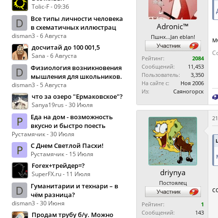
Tolic-F - 09:36
Все типы личности человека
D
Adronic™
в схематичных иллюстрац
disman3 - 6 Августа
Пшнх...Jan eblan!
м
досчитай до 100 001,5
С
Sana - 6 Августа
Рейтинг:
2084
Сообщений:
11,453
Физиология возникновения
D
Пользователь:
3,350
мышления для школьников.
На сайте с:
Ноя 2006
disman3 - 5 Августа
Из:
Саяногорск
что за озеро "Ермаковское"?
Sanya19rus - 30 Июля
Еда на дом - возможность
Р
21
вкусно и быстро поесть
Рустамячик - 30 Июля
С Днем Светлой Пасхи!
Р
Рустамячик - 15 Июля
Forex+трейдер=?
driynya
SuperFX.ru - 11 Июля
Постоялец
Гуманитарии и технари – в
D
с
чём разница?
disman3 - 30 Июня
Рейтинг:
1
Сообщений:
143
Продам трубу б/у. Можно