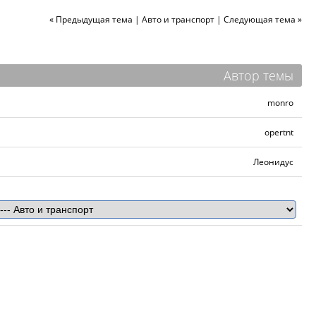
« Предыдущая тема
|
Авто и транспорт
|
Следующая тема »
Автор темы
monro
opertnt
Леонидус