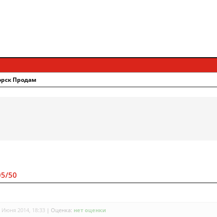
орск Продам
05/50
 Июня 2014, 18:33
|
Оценка:
нет оценки