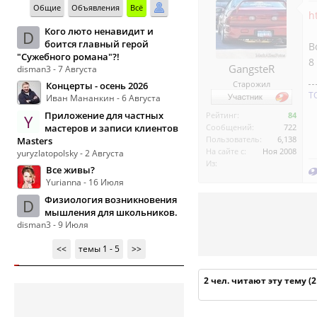
Общие
Объявления
Всё
h
Кого люто ненавидит и
D
боится главный герой
В
"Сужебного романа"?!
8
GangsteR
disman3 - 7 Августа
Старожил
Концерты - осень 2026
Т
Иван Мананкин - 6 Августа
Приложение для частных
Рейтинг:
84
Y
мастеров и записи клиентов
Сообщений:
722
Пользователь:
6,138
Masters
На сайте с:
Ноя 2008
yuryzlatopolsky - 2 Августа
Из:
Все живы?
Yurianna - 16 Июля
Физиология возникновения
D
мышления для школьников.
disman3 - 9 Июля
<<
темы 1 - 5
>>
2 чел. читают эту тему (