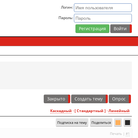
Логин:
Пароль:
Регистрация
Закрыто
Создать тему
Опрос
Каскадный
· [ Стандартный ] ·
Линейный
Подписка на тему
Поделиться
Печать
|
#1