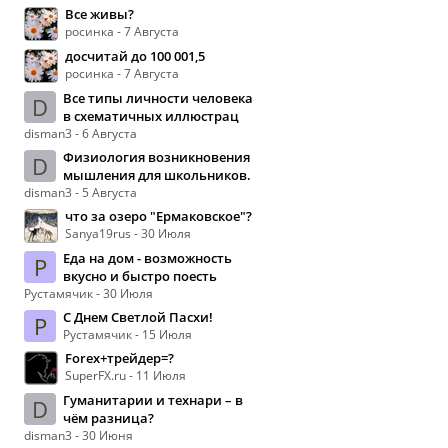
Все живы?
росинка - 7 Августа
досчитай до 100 001,5
росинка - 7 Августа
Все типы личности человека
D
в схематичных иллюстрац
disman3 - 6 Августа
Физиология возникновения
D
мышления для школьников.
disman3 - 5 Августа
что за озеро "Ермаковское"?
Sanya19rus - 30 Июля
Еда на дом - возможность
Р
вкусно и быстро поесть
Рустамячик - 30 Июля
С Днем Светлой Пасхи!
Р
Рустамячик - 15 Июля
Forex+трейдер=?
SuperFX.ru - 11 Июля
Гуманитарии и технари – в
D
чём разница?
disman3 - 30 Июня