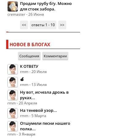
Продам трубу б/у. Можно
для стоек забора.
cremaster - 26 Июня
<<
ответы 1 - 10
>>
НОВОЕ В БЛОГАХ
Сообщения
Комментарии
К ОТВЕТУ
rmm - 20 Июля
🍏
rmm - 13 Июля
Ну вот, исчезла дрожь в
руках...
rmm - 20 Апреля
На теневой узор...
rmm - 5 Марта
Отшумели песни нашего
полка...
rmm - 3 Января