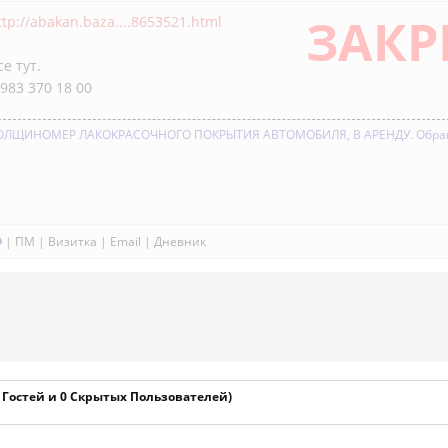
ЗАКР
ttp://abakan.baza....8653521.html
се тут.
 983 370 18 00
ОЛЩИНОМЕР ЛАКОКРАСОЧНОГО ПОКРЫТИЯ АВТОМОБИЛЯ, В АРЕНДУ. Обращай
|
ПМ
|
Визитка
|
Email
|
Дневник
2 Гостей и 0 Скрытых Пользователей)