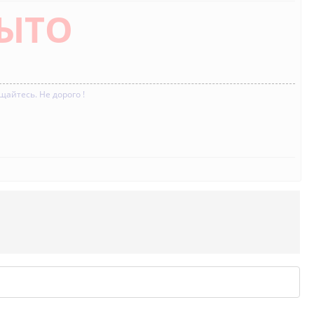
ЫТО
тесь. Не дорого !