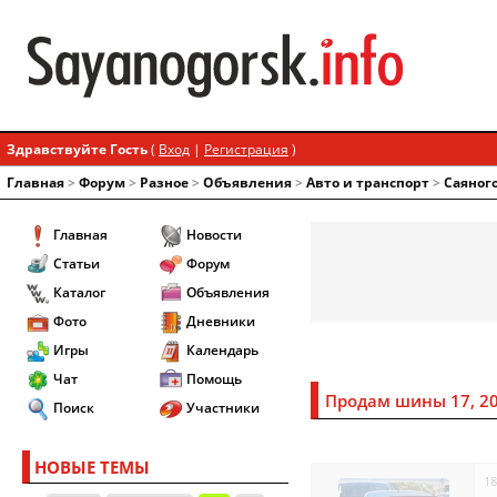
Здравствуйте Гость
(
Вход
|
Регистрация
)
Главная
>
Форум
>
Разное
>
Объявления
>
Авто и транспорт
>
Саяног
Главная
Новости
Статьи
Форум
Каталог
Объявления
Фото
Дневники
Игры
Календарь
Чат
Помощь
Продам шины 17, 2
Поиск
Участники
НОВЫЕ ТЕМЫ
18