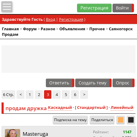
Регистрация
Здравствуйте Гость
(
Вход
|
Регистрация
)
Главная
>
Форум
>
Разное
>
Объявления
>
Прочее
>
Саяногорск
Продам
Ответить
Создать тему
Опрос
6 Стр.
<
1
2
3
4
5
6
>
продам дружка
Каскадный
· [ Стандартный ] ·
Линейный
Подписка на тему
Поделиться
Рейтинг:
1147
Masteruga