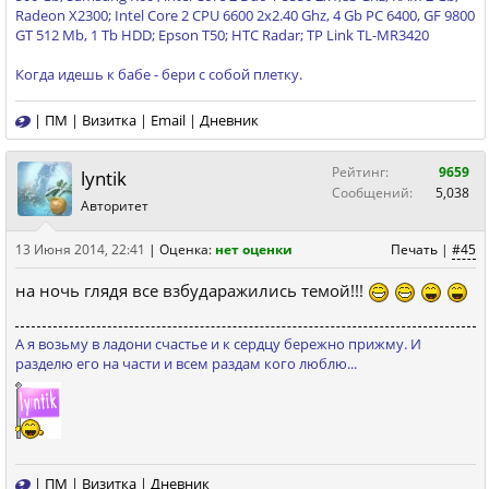
Radeon X2300; Intel Core 2 CPU 6600 2x2.40 Ghz, 4 Gb PC 6400, GF 9800
GT 512 Mb, 1 Tb HDD; Epson T50; HTC Radar; TP Link TL-MR3420
Когда идешь к бабе - бери с собой плетку.
|
ПМ
|
Визитка
|
Email
|
Дневник
Рейтинг:
9659
lyntik
Сообщений:
5,038
Авторитет
13 Июня 2014, 22:41
|
Оценка:
нет оценки
Печать
|
#45
на ночь глядя все взбударажились темой!!!
А я возьму в ладони счастье и к сердцу бережно прижму. И
разделю его на части и всем раздам кого люблю...
|
ПМ
|
Визитка
|
Дневник