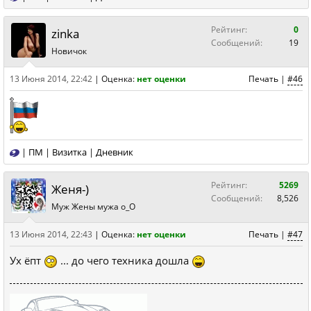
Рейтинг:
0
zinka
Сообщений:
19
Новичок
13 Июня 2014, 22:42
|
Оценка:
нет оценки
Печать
|
#46
|
ПМ
|
Визитка
|
Дневник
Рейтинг:
5269
Женя-)
Сообщений:
8,526
Муж Жены мужа о_О
13 Июня 2014, 22:43
|
Оценка:
нет оценки
Печать
|
#47
Ух ёпт
... до чего техника дошла