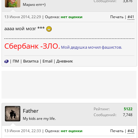
Сообщений:
3,876
Марио епт=)
13 Июня 2014, 22:29
|
Оценка:
нет оценки
Печать
|
#41
аааа мой мозг ***
Сбербанк -ЗЛО.
Мой дедушка мочил фашистов.
|
ПМ
|
Визитка
|
Email
|
Дневник
Рейтинг:
5122
Father
Сообщений:
7,748
My kids are my life.
13 Июня 2014, 22:33
|
Оценка:
нет оценки
Печать
|
#42