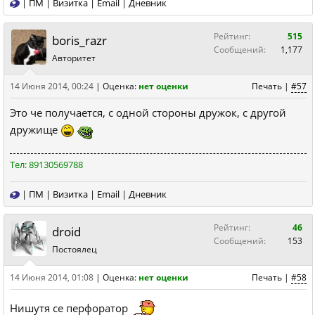
|
ПМ
|
Визитка
|
Email
|
Дневник
Рейтинг:
515
boris_razr
Сообщений:
1,177
Авторитет
14 Июня 2014, 00:24
|
Оценка:
нет оценки
Печать
|
#57
Это че получается, с одной стороны дружок, с другой
дружище
Тел: 89130569788
|
ПМ
|
Визитка
|
Email
|
Дневник
Рейтинг:
46
droid
Сообщений:
153
Постоялец
14 Июня 2014, 01:08
|
Оценка:
нет оценки
Печать
|
#58
Нишутя се перфоратор