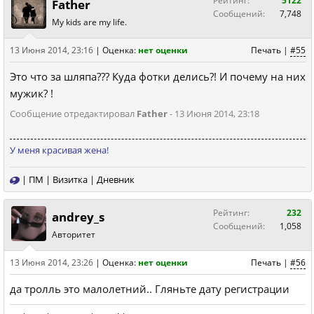
Рейтинг:
5122
Father
Сообщений:
7,748
My kids are my life.
13 Июня 2014, 23:16
|
Оценка:
нет оценки
Печать
|
#55
Это что за шляпа??? Куда фотки делись?! И почему на них
мужик? !
Сообщение отредактировал
Father
- 13 Июня 2014, 23:18
У меня красивая жена!
|
ПМ
|
Визитка
|
Дневник
Рейтинг:
232
andrey_s
Сообщений:
1,058
Авторитет
13 Июня 2014, 23:26
|
Оценка:
нет оценки
Печать
|
#56
да тролль это малолетний.. Гляньте дату регистрации