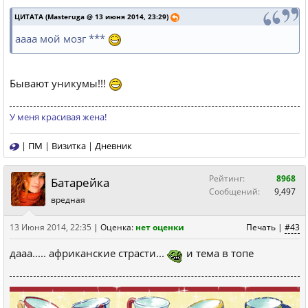
ЦИТАТА (Masteruga @ 13 июня 2014, 23:29)
аааа мой мозг ***
Бывают уникумы!!!
У меня красивая жена!
|
ПМ
|
Визитка
|
Дневник
Рейтинг:
8968
Батарейка
Сообщений:
9,497
вредная
13 Июня 2014, 22:35
|
Оценка:
нет оценки
Печать
|
#43
дааа..... африканские страсти...
и тема в топе