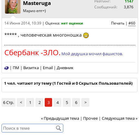
Рейтинг:
1147
Masteruga
Сообщений:
3,876
Марио епт=)
14 Июня 2014, 10:39
|
Оценка:
нет оценки
Печать
|
#60
***** , человеческая многоношка
Сбербанк -ЗЛО.
Мой дедушка мочил фашистов.
|
ПМ
|
Визитка
|
Email
|
Дневник
1 чел. читают эту тему (1 Гостей и 0 Скрытых Пользователей)
6 Стр.
<
1
2
3
4
5
6
>
« Предыдущая тема
|
Прочее
|
Следующая тема »