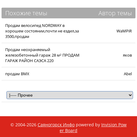
Похожие темы
Автор темы
Продам велосипед NORDWAY в
хорошем состоянии,почти не ездил,за
WaMPiR
3500,продам
Продам неохраняемый
железобетонный гараж 28 м² ПРОДАМ
яков
ГАРАЖ РАЙОН САЭСА 220
продам BMX
Abel
© 2004-2026
Саяногорск Инфо
powered by
Invision Pow
er Board