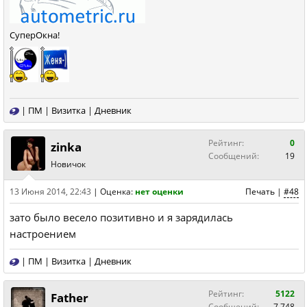
СуперОкна!
|
ПМ
|
Визитка
|
Дневник
Рейтинг:
0
zinka
Сообщений:
19
Новичок
13 Июня 2014, 22:43
|
Оценка:
нет оценки
Печать
|
#48
зато было весело позитивно и я зарядилась
настроением
|
ПМ
|
Визитка
|
Дневник
Рейтинг:
5122
Father
Сообщений:
7,748