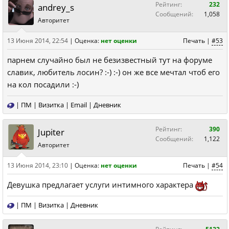
Рейтинг:
232
andrey_s
Сообщений:
1,058
Авторитет
13 Июня 2014, 22:54
|
Оценка:
нет оценки
Печать
|
#53
парнем случайно был не безизвестный тут на форуме
славик, любитель лосин? :-) :-) он же все мечтал чтоб его
на кол посадили :-)
|
ПМ
|
Визитка
|
Email
|
Дневник
Рейтинг:
390
Jupiter
Сообщений:
1,122
Авторитет
13 Июня 2014, 23:10
|
Оценка:
нет оценки
Печать
|
#54
Девушка предлагает услуги интимного характера
|
ПМ
|
Визитка
|
Дневник