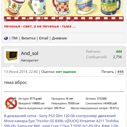
печенье - свет, а не печенье - тьма ...
|
ПМ
|
Визитка
|
Email
|
Дневник
Рейтинг:
444
And_sol
Сообщений:
2,756
Авторитет
13 Июня 2014, 22:40
|
Оценка:
нет оценки
Печать
|
#44
тема вброс
В домашней сетке - Sony PS3 Slim 120 Gb контроллер движений
Move камера Eye; Tricolor GS 8306; v[DUCK] Xtreamer A211 Toshiba
500 Gb; Samsung R60 , intel Core 2 Duo T 5550 2х1,83 Ghz, RAM 2 Gb,