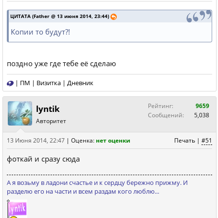
ЦИТАТА (Father @ 13 июня 2014, 23:44)
Копии то будут?!
поздно уже где тебе её сделаю
|
ПМ
|
Визитка
|
Дневник
Рейтинг:
9659
lyntik
Сообщений:
5,038
Авторитет
13 Июня 2014, 22:47
|
Оценка:
нет оценки
Печать
|
#51
фоткай и сразу сюда
А я возьму в ладони счастье и к сердцу бережно прижму. И
разделю его на части и всем раздам кого люблю...