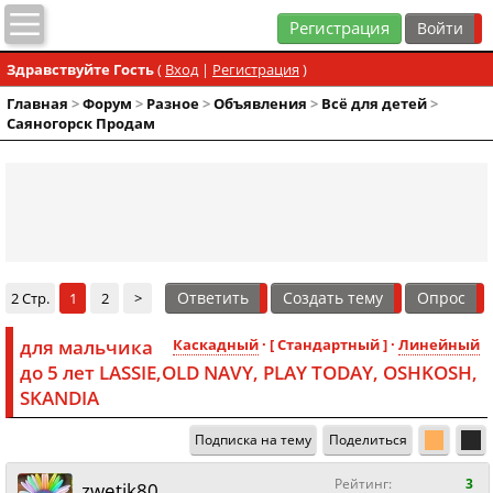
Регистрация
Здравствуйте Гость
(
Вход
|
Регистрация
)
Главная
>
Форум
>
Разное
>
Объявления
>
Всё для детей
>
Саяногорск Продам
Ответить
Создать тему
Опрос
2 Стр.
1
2
>
для мальчика
Каскадный
· [ Стандартный ] ·
Линейный
до 5 лет LASSIE,OLD NAVY, PLAY TODAY, OSHKOSH,
SKANDIA
Подписка на тему
Поделиться
Рейтинг:
3
zwetik80