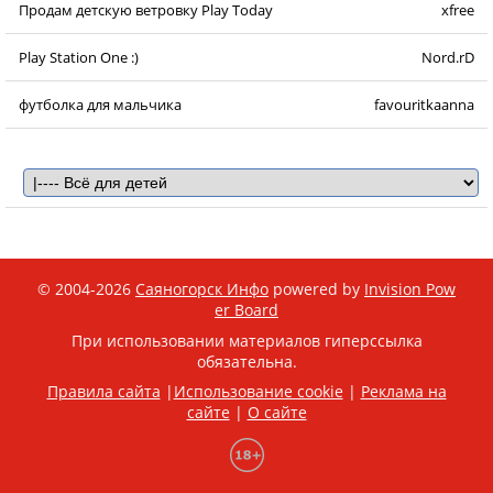
Продам детскую ветровку Play Today
xfree
Play Station One :)
Nord.rD
футболка для мальчика
favouritkaanna
© 2004-2026
Саяногорск Инфо
powered by
Invision Pow
er Board
При использовании материалов гиперссылка
обязательна.
Правила сайта
|
Использование cookie
|
Реклама на
сайте
|
О сайте