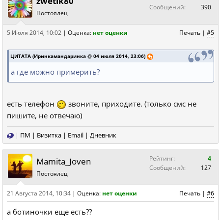
zwetik80
Сообщений:
390
Постоялец
5 Июля 2014, 10:02
|
Оценка:
нет оценки
Печать
|
#5
ЦИТАТА (Иринкамандаринка @ 04 июля 2014, 23:06)
а где можно примерить?
есть телефон
звоните, приходите. (только смс не
пишите, не отвечаю)
|
ПМ
|
Визитка
|
Email
|
Дневник
Рейтинг:
4
Mamita_Joven
Сообщений:
127
Постоялец
21 Августа 2014, 10:34
|
Оценка:
нет оценки
Печать
|
#6
а ботиночки еще есть??