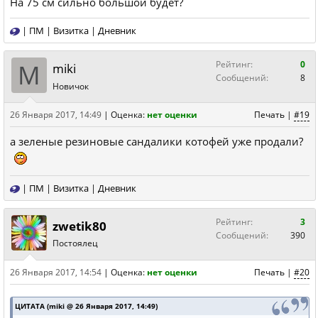
На 75 см сильно большой будет?
|
ПМ
|
Визитка
|
Дневник
M
Рейтинг:
0
miki
Сообщений:
8
Новичок
26 Января 2017, 14:49
|
Оценка:
нет оценки
Печать
|
#19
а зеленые резиновые сандалики котофей уже продали?
|
ПМ
|
Визитка
|
Дневник
Рейтинг:
3
zwetik80
Сообщений:
390
Постоялец
26 Января 2017, 14:54
|
Оценка:
нет оценки
Печать
|
#20
ЦИТАТА (miki @ 26 Января 2017, 14:49)