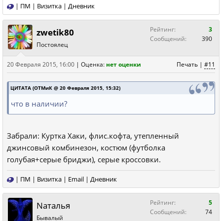
|
ПМ
|
Визитка
|
Дневник
Рейтинг:
3
zwetik80
Сообщений:
390
Постоялец
20 Февраля 2015, 16:00
|
Оценка:
нет оценки
Печать
|
#11
ЦИТАТА (ОТМиК @ 20 Февраля 2015, 15:32)
что в наличии?
Забрали: Куртка Хаки, флис.кофта, утепленный
джинсовый комбинезон, костюм (футболка
голубая+серые бриджи), серые кроссовки.
|
ПМ
|
Визитка
|
Email
|
Дневник
Рейтинг:
5
Nаталья
Сообщений:
74
Бывалый