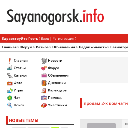
Здравствуйте Гость
(
Вход
|
Регистрация
)
Главная
>
Форум
>
Разное
>
Объявления
>
Недвижимость
>
Саяногор
Главная
Новости
Статьи
Форум
Каталог
Объявления
Фото
Дневники
Игры
Календарь
Чат
Помощь
продам 2-х комнат
Поиск
Участники
НОВЫЕ ТЕМЫ
10