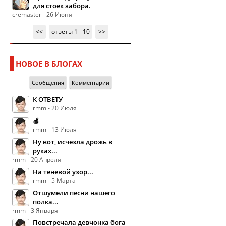
для стоек забора.
cremaster - 26 Июня
<<
ответы 1 - 10
>>
НОВОЕ В БЛОГАХ
Сообщения
Комментарии
К ОТВЕТУ
rmm - 20 Июля
🍏
rmm - 13 Июля
Ну вот, исчезла дрожь в
руках...
rmm - 20 Апреля
На теневой узор...
rmm - 5 Марта
Отшумели песни нашего
полка...
rmm - 3 Января
Повстречала девчонка бога