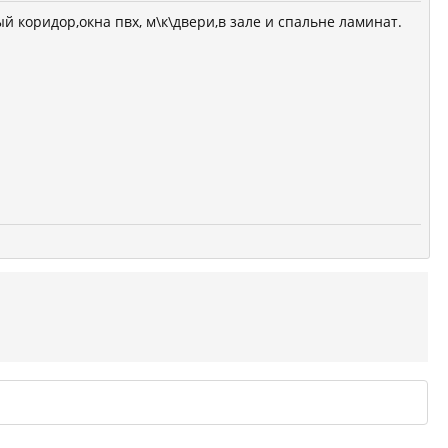
ый коридор,окна пвх, м\к\двери,в зале и спальне ламинат.