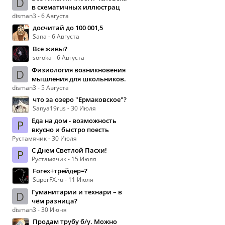
D
в схематичных иллюстрац
disman3 - 6 Августа
досчитай до 100 001,5
Sana - 6 Августа
Все живы?
soroka - 6 Августа
Физиология возникновения
D
мышления для школьников.
disman3 - 5 Августа
что за озеро "Ермаковское"?
Sanya19rus - 30 Июля
Еда на дом - возможность
Р
вкусно и быстро поесть
Рустамячик - 30 Июля
С Днем Светлой Пасхи!
Р
Рустамячик - 15 Июля
Forex+трейдер=?
SuperFX.ru - 11 Июля
Гуманитарии и технари – в
D
чём разница?
disman3 - 30 Июня
Продам трубу б/у. Можно