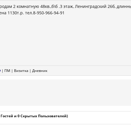
родам 2 комнатную 48кв.,б\б .3 этаж, Ленинградский 26б, длинн
ена 1130т.р. тел.8-950-966-94-91
|
ПМ
|
Визитка
|
Дневник
1 Гостей и 0 Скрытых Пользователей)