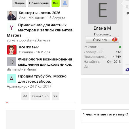
Е
Общие
Объявления
Всё
П
ц
Концерты - осень 2026
Иван Мананкин - 6 Августа
Приложение для частных
Y
Елена М
мастеров и записи клиентов
Постоялец
Masters
yuryzlatopolsky - 2 Августа
Все живы?
Рейтинг:
0
Yurianna - 16 Июля
Сообщений:
332
Пользователь:
14,749
Физиология возникновения
D
На сайте с:
Окт 2013
мышления для школьников.
Из:
disman3 - 9 Июля
Продам трубу б/у. Можно
А
для стоек забора.
Архивариус - 24 Июл 2017
<<
темы 1 - 5
>>
1 чел. читают эту тему (