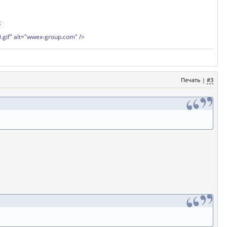
gif" alt="wwex-group.com" />
Печать
|
#3