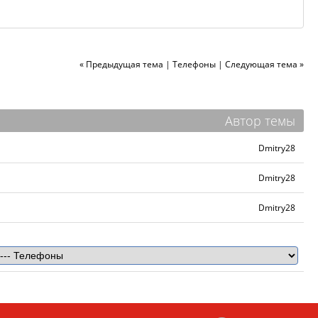
« Предыдущая тема
|
Телефоны
|
Следующая тема »
Автор темы
Dmitry28
Dmitry28
Dmitry28