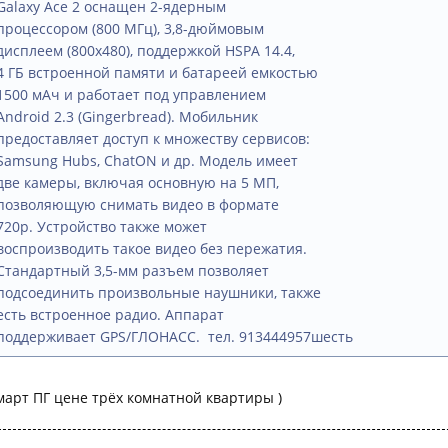
Galaxy Ace 2 оснащен 2-ядерным
процессором (800 МГц), 3,8-дюймовым
дисплеем (800x480), поддержкой HSPA 14.4,
4 ГБ встроенной памяти и батареей емкостью
1500 мАч и работает под управлением
Android 2.3 (Gingerbread). Мобильник
предоставляет доступ к множеству сервисов:
Samsung Hubs, ChatON и др. Модель имеет
две камеры, включая основную на 5 МП,
позволяющую снимать видео в формате
720p. Устройство также может
воспроизводить такое видео без пережатия.
Стандартный 3,5-мм разъем позволяет
подсоединить произвольные наушники, также
есть встроенное радио. Аппарат
поддерживает GPS/ГЛОНАСС. тел. 913444957шесть
март ПГ цене трёх комнатной квартиры )