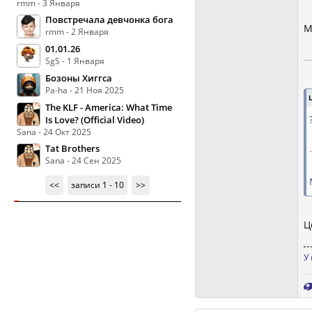
rmm - 3 Января
Повстречала девчонка бога
М
rmm - 2 Января
01.01.26
--
SgS - 1 Января
Бозоны Хиггса
Pa-ha - 21 Ноя 2025
The KLF - America: What Time
Is Love? (Official Video)
Sana - 24 Окт 2025
Tat Brothers
Sana - 24 Сен 2025
<<
записи 1 - 10
>>
Ц
У