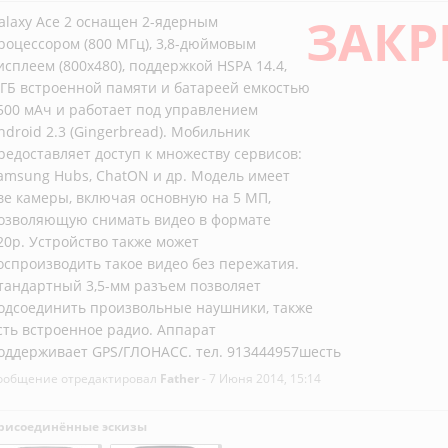
ЗАКР
alaxy Ace 2 оснащен 2-ядерным
роцессором (800 МГц), 3,8-дюймовым
исплеем (800x480), поддержкой HSPA 14.4,
 ГБ встроенной памяти и батареей емкостью
500 мАч и работает под управлением
ndroid 2.3 (Gingerbread). Мобильник
редоставляет доступ к множеству сервисов:
amsung Hubs, ChatON и др. Модель имеет
ве камеры, включая основную на 5 МП,
озволяющую снимать видео в формате
20p. Устройство также может
оспроизводить такое видео без пережатия.
тандартный 3,5-мм разъем позволяет
одсоединить произвольные наушники, также
сть встроенное радио. Аппарат
оддерживает GPS/ГЛОНАСС. тел. 913444957шесть
ообщение отредактировал
Father
- 7 Июня 2014, 15:14
рисоединённые эскизы