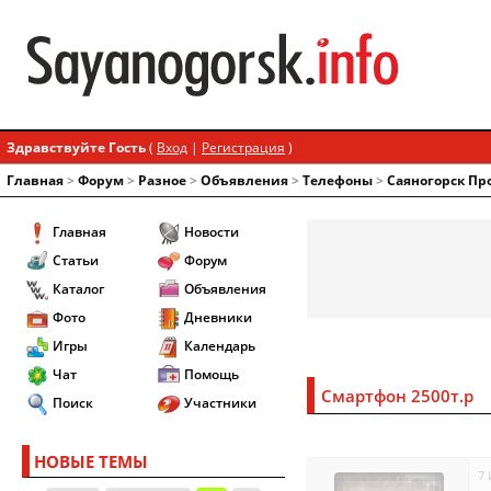
Здравствуйте Гость
(
Вход
|
Регистрация
)
Главная
>
Форум
>
Разное
>
Объявления
>
Телефоны
>
Саяногорск Пр
Главная
Новости
Статьи
Форум
Каталог
Объявления
Фото
Дневники
Игры
Календарь
Чат
Помощь
Смартфон 2500т.р
Поиск
Участники
НОВЫЕ ТЕМЫ
7 