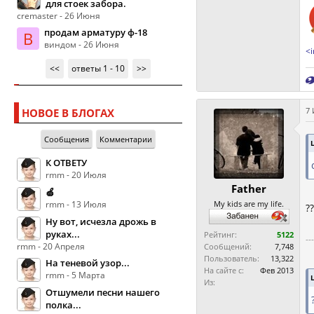
для стоек забора.
cremaster - 26 Июня
продам арматуру ф-18
В
виндом - 26 Июня
<i
<<
ответы 1 - 10
>>
7 
НОВОЕ В БЛОГАХ
Сообщения
Комментарии
К ОТВЕТУ
rmm - 20 Июля
Father
🍏
rmm - 13 Июля
My kids are my life.
?
Ну вот, исчезла дрожь в
руках...
Рейтинг:
5122
--
rmm - 20 Апреля
Сообщений:
7,748
Пользователь:
13,322
На теневой узор...
На сайте с:
Фев 2013
rmm - 5 Марта
Из:
Отшумели песни нашего
полка...