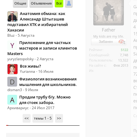
Общие
Объявления
Всё
G
п
Анатомия обмана: как
Александр Штыгашев
д
подставил ХТК и избирателей
4
Father
Хакасии
1
Bluz - 5 Августа
My kids are my life.
A
Приложение для частных
Y
п
мастеров и записи клиентов
Рейтинг:
5122
Masters
S
Сообщений:
7,748
yuryzlatopolsky - 2 Августа
д
Пользователь:
13,322
На сайте с:
Фев 2013
Все живы?
п
Из:
Yurianna - 16 Июля
7
Физиология возникновения
D
в
мышления для школьников.
С
disman3 - 9 Июля
п
Продам трубу б/у. Можно
А
е
для стоек забора.
п
Архивариус - 24 Июл 2017
С
<<
темы 1 - 5
>>
П