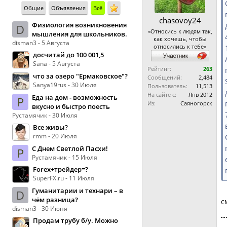
Общие
Объявления
Всё
chasovoy24
Физиология возникновения
D
«Относись к людям так,
мышления для школьников.
как хочешь, чтобы
disman3 - 5 Августа
относились к тебе»
досчитай до 100 001,5
Sana - 5 Августа
Рейтинг:
263
что за озеро "Ермаковское"?
Сообщений:
2,484
Sanya19rus - 30 Июля
Пользователь:
11,513
На сайте с:
Янв 2012
Еда на дом - возможность
Р
Из:
Саяногорск
вкусно и быстро поесть
Рустамячик - 30 Июля
Все живы?
rmm - 20 Июля
С Днем Светлой Пасхи!
Р
Рустамячик - 15 Июля
Forex+трейдер=?
SuperFX.ru - 11 Июля
Гуманитарии и технари – в
D
чём разница?
с
disman3 - 30 Июня
Продам трубу б/у. Можно