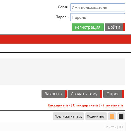
Логин:
Пароль:
Регистрация
Закрыто
Создать тему
Опрос
Каскадный
· [ Стандартный ] ·
Линейный
Подписка на тему
Поделиться
Печать
|
#1