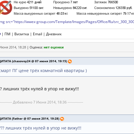
mg src="https://wwex-group.com/Template/Images/Pages/Office/Ru/src_300_300.
|
ПМ
|
Визитка
|
Email
|
Дневник
Июня 2014, 18:28
|
Оценка:
нет оценки
ЦИТАТА (chasovoy24 @ 07 июня 2014, 19:15)
смарт ПГ цене трёх комнатной квартиры )
?? лишних трёх нулей в упор не вижу!!!
----------- Добавлено 7 Июня 2014, 18:36 -------------
ЦИТАТА (Father @ 07 июня 2014, 19:28)
??? лишних трёх нулей в упор не вижу!!!